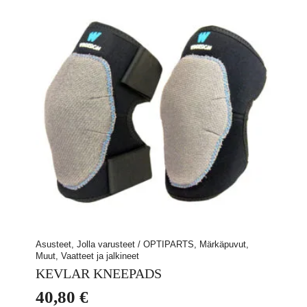
muunnelma.
Voit
tehdä
valinnat
tuotteen
sivulla.
Asusteet, Jolla varusteet / OPTIPARTS, Märkäpuvut,
Muut, Vaatteet ja jalkineet
KEVLAR KNEEPADS
40,80
€