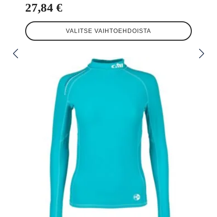
27,84
€
Tällä
VALITSE VAIHTOEHDOISTA
tuotteella
on
useampi
muunnelma.
Voit
tehdä
valinnat
tuotteen
sivulla.