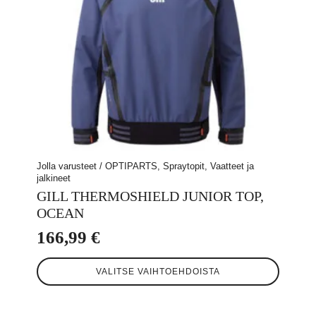
Jolla varusteet / OPTIPARTS, Spraytopit, Vaatteet ja
jalkineet
GILL THERMOSHIELD JUNIOR TOP,
OCEAN
166,99
€
Tällä
VALITSE VAIHTOEHDOISTA
tuotteella
on
useampi