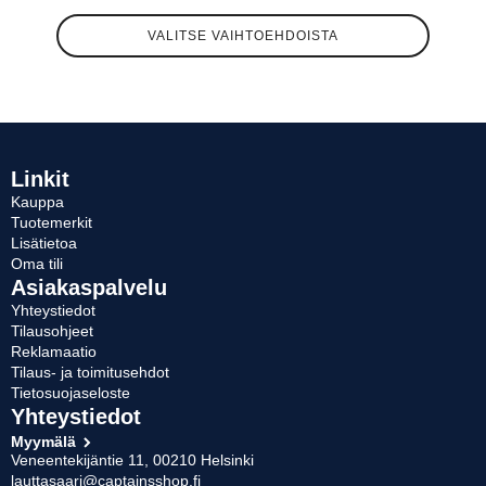
Tällä
VALITSE VAIHTOEHDOISTA
tuotteella
on
useampi
muunnelma.
Voit
tehdä
valinnat
Linkit
tuotteen
Kauppa
sivulla.
Tuotemerkit
Lisätietoa
Oma tili
Asiakaspalvelu
Yhteystiedot
Tilausohjeet
Reklamaatio
Tilaus- ja toimitusehdot
Tietosuojaseloste
Yhteystiedot
Myymälä
Veneentekijäntie 11, 00210 Helsinki
lauttasaari@captainsshop.fi