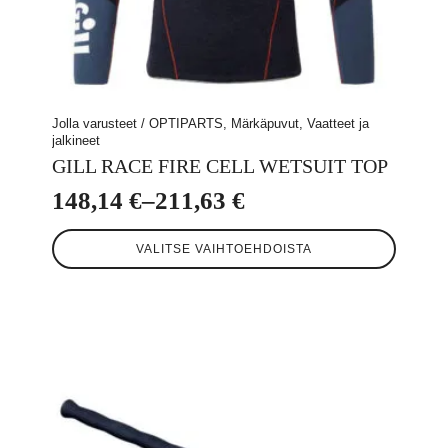
Jolla varusteet / OPTIPARTS, Märkäpuvut, Vaatteet ja
jalkineet
GILL RACE FIRE CELL WETSUIT TOP
148,14
€
–
211,63
€
Hintaluokka:
Tällä
148,14 €
VALITSE VAIHTOEHDOISTA
tuotteella
-
on
useampi
211,63 €
muunnelma.
Voit
tehdä
valinnat
tuotteen
sivulla.