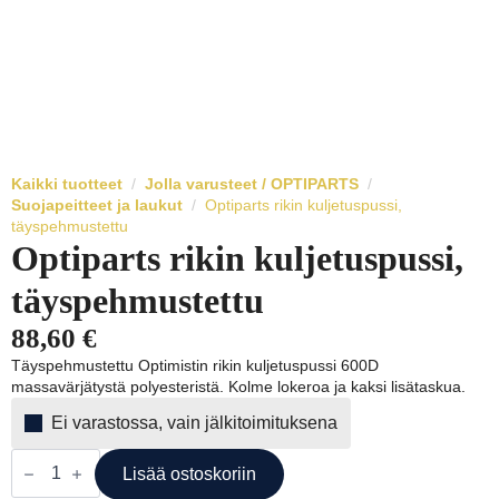
Kaikki tuotteet
Jolla varusteet / OPTIPARTS
Suojapeitteet ja laukut
Optiparts rikin kuljetuspussi,
täyspehmustettu
Optiparts rikin kuljetuspussi,
täyspehmustettu
88,60
€
Täyspehmustettu Optimistin rikin kuljetuspussi 600D
massavärjätystä polyesteristä. Kolme lokeroa ja kaksi lisätaskua.
Ei varastossa, vain jälkitoimituksena
Optiparts
rikin
Lisää ostoskoriin
kuljetuspussi,