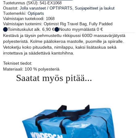
täyspehmustettu
Tuotetunnus (SKU):
541-EX1068
määrä
Osastot:
Jolla varusteet / OPTIPARTS
,
Suojapeitteet ja laukut
Tuotemerkki:
Optiparts
Valmistajan tuotekoodi: 1068
Valmistajan tuotenimi: Optimist Rig Travel Bag, Fully Padded
Toimituskulut alk. 6,90 €
Nouto myymälästä 0 €
Kestävä ja täysin pehmustettu rikkipussi 600D massavärjätystä
polyesteristä. Kolme päälokeroa mastolle, puomille ja spiiralle.
Vetoketju koko pituudelta, nimilappu, kaksi lisätaskua sekä
irrotettava ja säädettävä kantohihna.
Tekniset tiedot:
Materiaali: 100 % polyesteriä
Saatat myös pitää...