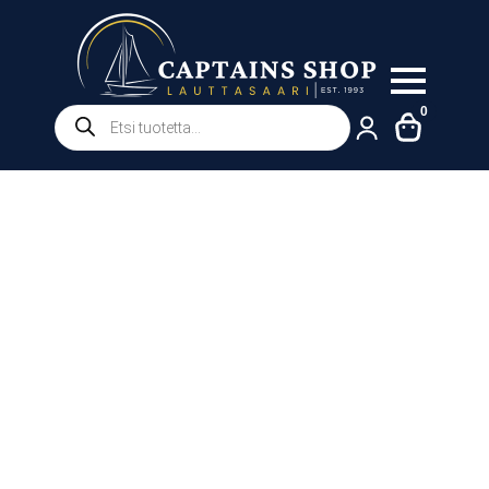
Products
0
search