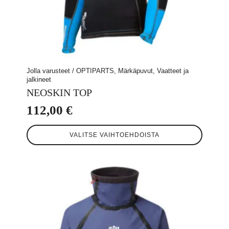
Jolla varusteet / OPTIPARTS, Märkäpuvut, Vaatteet ja
jalkineet
NEOSKIN TOP
112,00
€
Tällä
VALITSE VAIHTOEHDOISTA
tuotteella
on
useampi
muunnelma.
Voit
tehdä
valinnat
tuotteen
sivulla.