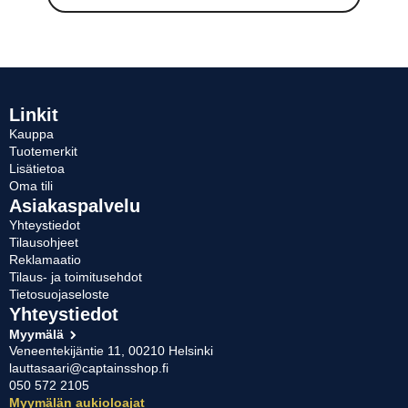
Linkit
Kauppa
Tuotemerkit
Lisätietoa
Oma tili
Asiakaspalvelu
Yhteystiedot
Tilausohjeet
Reklamaatio
Tilaus- ja toimitusehdot
Tietosuojaseloste
Yhteystiedot
Myymälä
Veneentekijäntie 11, 00210 Helsinki
lauttasaari@captainsshop.fi
050 572 2105
Myymälän aukioloajat