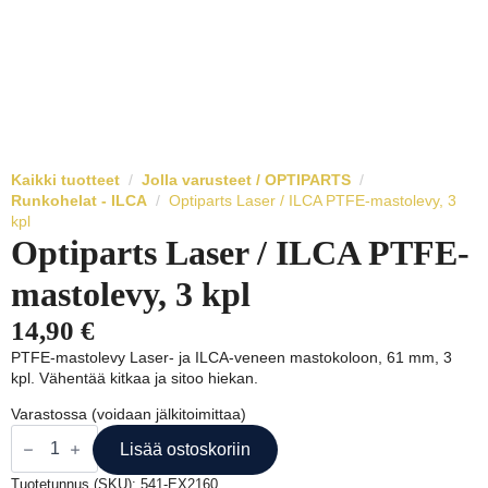
Kaikki tuotteet
Jolla varusteet / OPTIPARTS
Runkohelat - ILCA
Optiparts Laser / ILCA PTFE-mastolevy, 3
kpl
Optiparts Laser / ILCA PTFE-
mastolevy, 3 kpl
14,90
€
PTFE-mastolevy Laser- ja ILCA-veneen mastokoloon, 61 mm, 3
kpl. Vähentää kitkaa ja sitoo hiekan.
Varastossa (voidaan jälkitoimittaa)
Optiparts
Laser
Lisää ostoskoriin
/
ILCA
Tuotetunnus (SKU):
541-EX2160