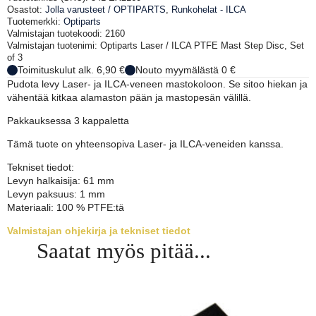
PTFE-
Osastot:
Jolla varusteet / OPTIPARTS
,
Runkohelat - ILCA
mastolevy,
Tuotemerkki:
Optiparts
3
Valmistajan tuotekoodi: 2160
kpl
Valmistajan tuotenimi: Optiparts Laser / ILCA PTFE Mast Step Disc, Set
määrä
of 3
Toimituskulut alk. 6,90 €
Nouto myymälästä 0 €
Pudota levy Laser- ja ILCA-veneen mastokoloon. Se sitoo hiekan ja
vähentää kitkaa alamaston pään ja mastopesän välillä.
Pakkauksessa 3 kappaletta
Tämä tuote on yhteensopiva Laser- ja ILCA-veneiden kanssa.
Tekniset tiedot:
Levyn halkaisija: 61 mm
Levyn paksuus: 1 mm
Materiaali: 100 % PTFE:tä
Valmistajan ohjekirja ja tekniset tiedot
Saatat myös pitää...