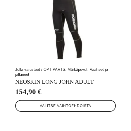
Jolla varusteet / OPTIPARTS, Märkäpuvut, Vaatteet ja
jalkineet
NEOSKIN LONG JOHN ADULT
154,90
€
Tällä
VALITSE VAIHTOEHDOISTA
tuotteella
on
useampi
muunnelma.
Voit