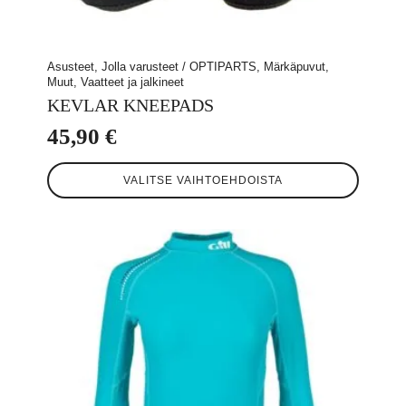
Asusteet, Jolla varusteet / OPTIPARTS, Märkäpuvut,
Muut, Vaatteet ja jalkineet
KEVLAR KNEEPADS
45,90
€
Tällä
VALITSE VAIHTOEHDOISTA
tuotteella
on
useampi
muunnelma.
Voit
tehdä
valinnat
tuotteen
sivulla.