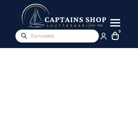
Products
0
search