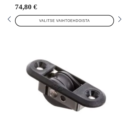
74,80
€
Tällä
VALITSE VAIHTOEHDOISTA
tuotteella
on
useampi
muunnelma.
Voit
tehdä
valinnat
tuotteen
sivulla.