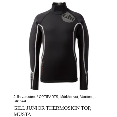
muunnelma.
Voit
tehdä
valinnat
tuotteen
sivulla.
Jolla varusteet / OPTIPARTS, Märkäpuvut, Vaatteet ja
jalkineet
GILL JUNIOR THERMOSKIN TOP,
MUSTA