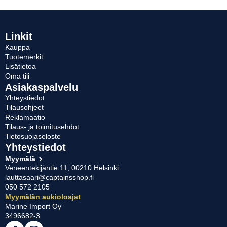
muunnelma.
Voit
tehdä
valinnat
Linkit
tuotteen
Kauppa
sivulla.
Tuotemerkit
Lisätietoa
Oma tili
Asiakaspalvelu
Yhteystiedot
Tilausohjeet
Reklamaatio
Tilaus- ja toimitusehdot
Tietosuojaseloste
Yhteystiedot
Myymälä
Veneentekijäntie 11, 00210 Helsinki
lauttasaari@captainsshop.fi
050 572 2105
Myymälän aukioloajat
Marine Import Oy
3496682-3