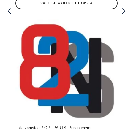
VALITSE VAIHTOEHDOISTA
tuotteella
on
useampi
muunnelma.
Voit
tehdä
valinnat
tuotteen
sivulla.
Jolla varusteet / OPTIPARTS, Purjenumerot