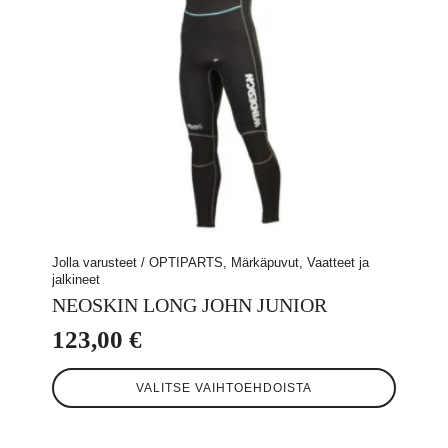
sivulla.
Jolla varusteet / OPTIPARTS, Märkäpuvut, Vaatteet ja
jalkineet
NEOSKIN LONG JOHN JUNIOR
123,00
€
Tällä
VALITSE VAIHTOEHDOISTA
tuotteella
on
useampi