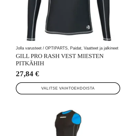
Jolla varusteet / OPTIPARTS, Paidat, Vaatteet ja jalkineet
GILL PRO RASH VEST MIESTEN
PITKÄHIH
27,84
€
Tällä
VALITSE VAIHTOEHDOISTA
tuotteella
on
useampi
muunnelma.
Voit
tehdä
valinnat
tuotteen