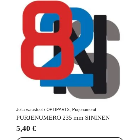
Voit
tehdä
valinnat
tuotteen
sivulla.
Jolla varusteet / OPTIPARTS, Purjenumerot
PURJENUMERO 235 mm SININEN
5,40
€
Tällä