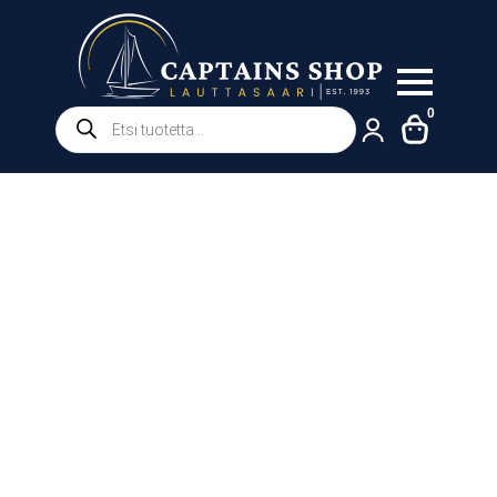
Products
0
search