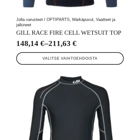
Jolla varusteet / OPTIPARTS, Märkäpuvut, Vaatteet ja
jalkineet
GILL RACE FIRE CELL WETSUIT TOP
148,14
€
–
211,63
€
Hintaluokka:
Tällä
148,14 €
VALITSE VAIHTOEHDOISTA
tuotteella
-
on
useampi
211,63 €
muunnelma.
Voit
tehdä
valinnat
tuotteen
sivulla.