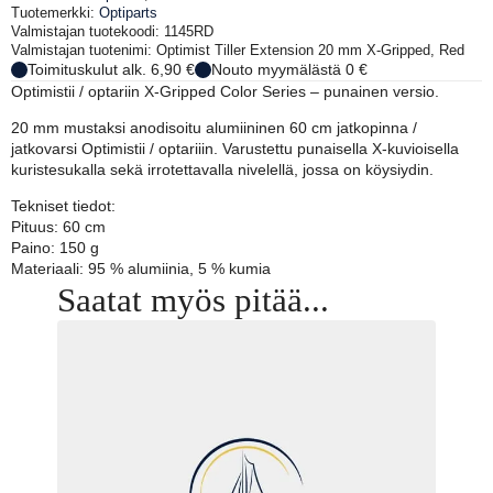
Gripped,
Tuotemerkki:
Optiparts
punainen
Valmistajan tuotekoodi: 1145RD
määrä
Valmistajan tuotenimi: Optimist Tiller Extension 20 mm X-Gripped, Red
Toimituskulut alk. 6,90 €
Nouto myymälästä 0 €
Optimistii / optariin X-Gripped Color Series – punainen versio.
20 mm mustaksi anodisoitu alumiininen 60 cm jatkopinna /
jatkovarsi Optimistii / optariiin. Varustettu punaisella X-kuvioisella
kuristesukalla sekä irrotettavalla nivelellä, jossa on köysiydin.
Tekniset tiedot:
Pituus: 60 cm
Paino: 150 g
Materiaali: 95 % alumiinia, 5 % kumia
Saatat myös pitää...