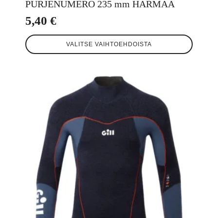
PURJENUMERO 235 mm HARMAA
5,40
€
Tällä
VALITSE VAIHTOEHDOISTA
tuotteella
on
useampi
muunnelma.
Voit
tehdä
valinnat
tuotteen
sivulla.