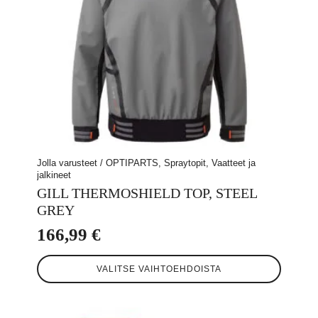
Jolla varusteet / OPTIPARTS, Spraytopit, Vaatteet ja
jalkineet
GILL THERMOSHIELD TOP, STEEL
GREY
166,99
€
Tällä
VALITSE VAIHTOEHDOISTA
tuotteella
on
useampi
muunnelma.