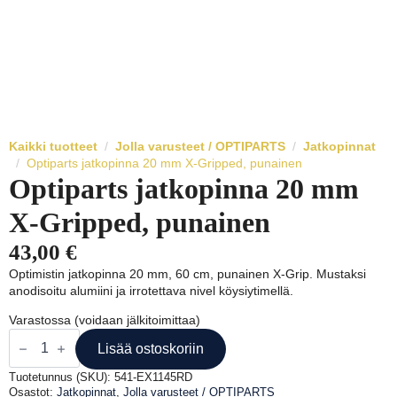
Kaikki tuotteet
Jolla varusteet / OPTIPARTS
Jatkopinnat
Optiparts jatkopinna 20 mm X-Gripped, punainen
Optiparts jatkopinna 20 mm
X-Gripped, punainen
43,00
€
Optimistin jatkopinna 20 mm, 60 cm, punainen X-Grip. Mustaksi
anodisoitu alumiini ja irrotettava nivel köysiytimellä.
Varastossa (voidaan jälkitoimittaa)
Optiparts
jatkopinna
Lisää ostoskoriin
20
mm
Tuotetunnus (SKU):
541-EX1145RD
X-
Osastot:
Jatkopinnat
,
Jolla varusteet / OPTIPARTS