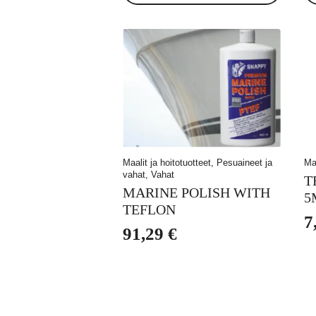
Maalit ja hoitotuotteet, Pesuaineet ja
Maa
vahat, Vahat
T
MARINE POLISH WITH
5
TEFLON
7
91,29
€