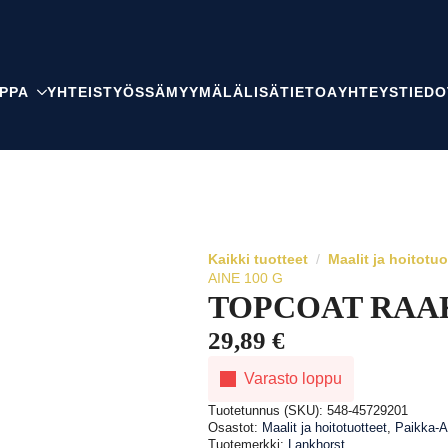
PPA
YHTEISTYÖSSÄ
MYYMÄLÄ
LISÄTIETOA
YHTEYSTIEDO
Kaikki tuotteet
Maalit ja hoitotuo
AINE 100 G
TOPCOAT RAAK
29,89
€
Varasto loppu
Tuotetunnus (SKU):
548-45729201
Osastot:
Maalit ja hoitotuotteet
,
Paikka-A
Tuotemerkki:
Lankhorst