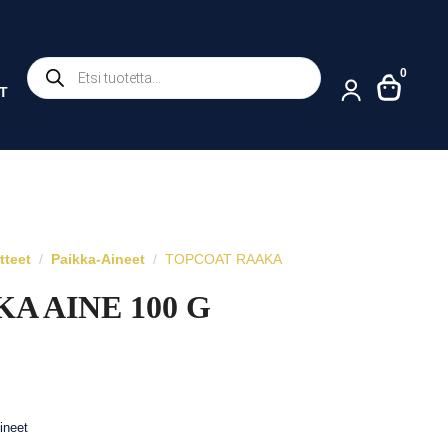
Products
0
search
T
tteet
Paikka-Aineet
TOPCOAT RAAKA
A AINE 100 G
ineet