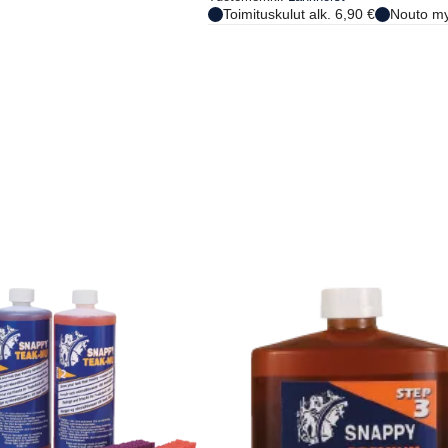
Toimituskulut alk. 6,90 €
Nouto my