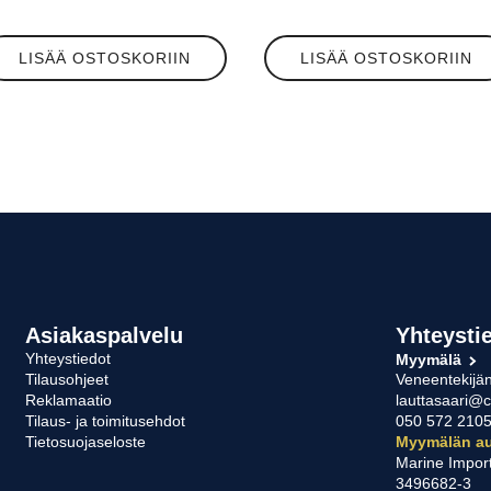
LISÄÄ OSTOSKORIIN
LISÄÄ OSTOSKORIIN
Asiakaspalvelu
Yhteysti
Yhteystiedot
Myymälä
Tilausohjeet
Veneentekijän
Reklamaatio
lauttasaari@c
Tilaus- ja toimitusehdot
050 572 210
Tietosuojaseloste
Myymälän au
Marine Impor
3496682-3