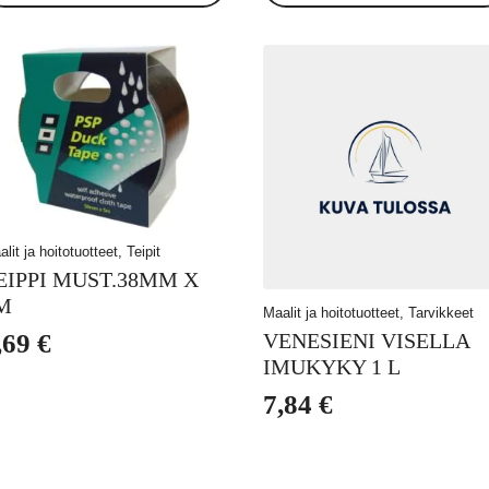
lit ja hoitotuotteet, Teipit
EIPPI MUST.38MM X
M
Maalit ja hoitotuotteet, Tarvikkeet
VENESIENI VISELLA
,69
€
IMUKYKY 1 L
7,84
€