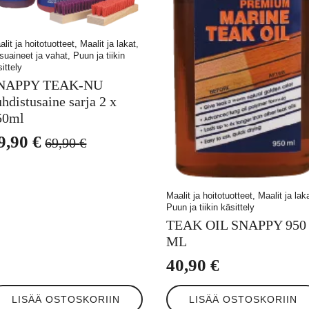
lit ja hoitotuotteet, Maalit ja lakat,
suaineet ja vahat, Puun ja tiikin
ittely
NAPPY TEAK-NU
hdistusaine sarja 2 x
50ml
9,90
€
69,90
€
lkuperäinen
ykyinen
inta
inta
i:
n:
Maalit ja hoitotuotteet, Maalit ja lak
Puun ja tiikin käsittely
9,90 €.
9,90 €.
TEAK OIL SNAPPY 950
ML
40,90
€
LISÄÄ OSTOSKORIIN
LISÄÄ OSTOSKORIIN