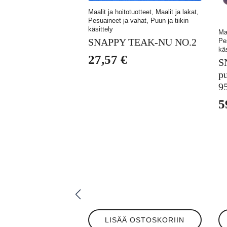
Maalit ja hoitotuotteet, Maalit ja lakat,
Pesuaineet ja vahat, Puun ja tiikin
käsittely
Maa
SNAPPY TEAK-NU NO.2
Pe
käs
27,57
€
S
pu
9
5
A
N
h
h
ol
o
6
5
LISÄÄ OSTOSKORIIN