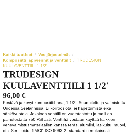
Kaikki tuotteet
Vesijärjestelmät
Komposiitti läpiviennit ja venttiilit
TRUDESIGN
KUULAVENTTIILI 1 1/2′
TRUDESIGN
KUULAVENTTIILI 1 1/2′
96,00
€
Kestävä ja kevyt komposiittihana, 1 1/2′. Suunniteltu ja valmistettu
Uudessa Seelannissa. Ei korroosiota, ei hapettumista eikä
sähkövuotoja. Jokainen venttiili on vuototestattu ja malli on
painetestattu 750 PSI asti. Venttiiliä voidaan käyttää kaikkien
venevalmistusmateriaalien kanssa teräs, alumiini, lasikuitu, muovi,
etc. Sertifioidut (IMCI) ISO 9093-2 -standardin mukaisesti.