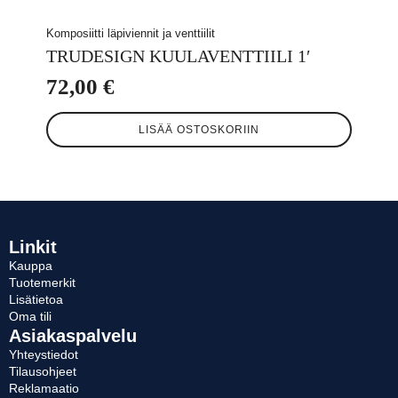
Komposiitti läpiviennit ja venttiilit
TRUDESIGN KUULAVENTTIILI 1′
72,00
€
LISÄÄ OSTOSKORIIN
Linkit
Kauppa
Tuotemerkit
Lisätietoa
Oma tili
Asiakaspalvelu
Yhteystiedot
Tilausohjeet
Reklamaatio