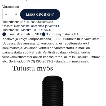
Varastossa
TRUDESIGN
KUULAVENTTIILI
Lisää ostoskoriin
1
1/2'
Tuotetunnus (SKU):
505-9515030358
määrä
Osasto:
Komposiitti läpiviennit ja venttiilit
Tuotemerkki:
Maritim
,
TRUDESIGN
Toimituskulut alk. 6,90 €
Nouto myymälästä 0 €
Kestävä ja kevyt komposiittihana, 1 1/2′. Suunniteltu ja valmistettu
Uudessa Seelannissa. Ei korroosiota, ei hapettumista eikä
sähkövuotoja. Jokainen venttiili on vuototestattu ja malli on
painetestattu 750 PSI asti. Venttiiliä voidaan käyttää kaikkien
venevalmistusmateriaalien kanssa teräs, alumiini, lasikuitu, muovi,
etc. Sertifioidut (IMCI) ISO 9093-2 -standardin mukaisesti.
Tutustu myös