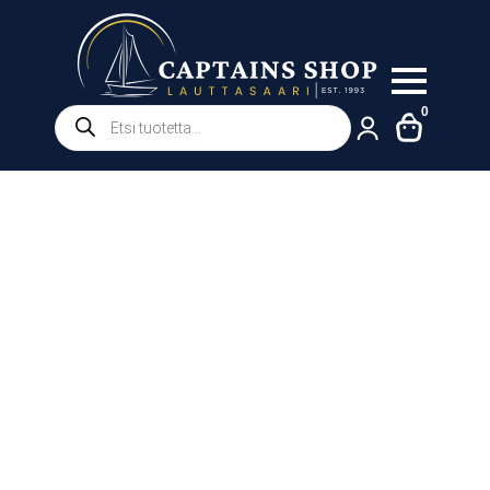
Products
0
search