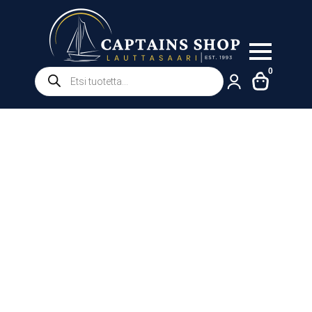
Products
0
search