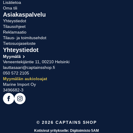
Lisätietoa
Oma tili
Asiakaspalvelu
Yhteystiedot
Tilausohjeet
Reklamaatio
Tilaus- ja toimitusehdot
Tietosuojaseloste
Yhteystiedot
Myymälä
Veneentekijäntie 11, 00210 Helsinki
lauttasaari@captainsshop.fi
050 572 2105
Myymälän aukioloajat
Marine Import Oy
3496682-3
© 2026 CAPTAINS SHOP
Kotisivut yritykselle: Digitoimisto 5AM