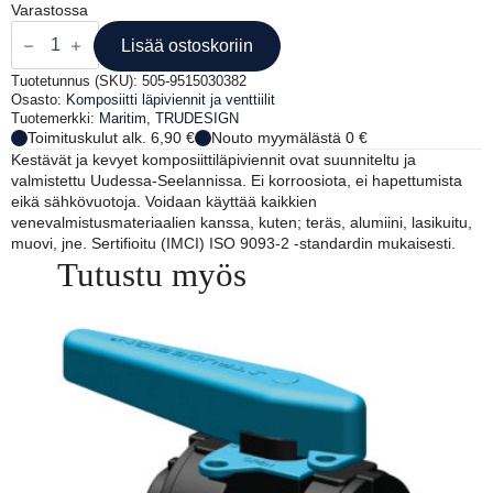
Varastossa
TRUDESIGN
LÄPIVIENTI
Lisää ostoskoriin
3/4'
määrä
Tuotetunnus (SKU):
505-9515030382
Osasto:
Komposiitti läpiviennit ja venttiilit
Tuotemerkki:
Maritim
,
TRUDESIGN
Toimituskulut alk. 6,90 €
Nouto myymälästä 0 €
Kestävät ja kevyet komposiittiläpiviennit ovat suunniteltu ja
valmistettu Uudessa-Seelannissa. Ei korroosiota, ei hapettumista
eikä sähkövuotoja. Voidaan käyttää kaikkien
venevalmistusmateriaalien kanssa, kuten; teräs, alumiini, lasikuitu,
muovi, jne. Sertifioitu (IMCI) ISO 9093-2 -standardin mukaisesti.
Tutustu myös