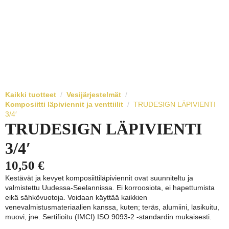
Kaikki tuotteet
Vesijärjestelmät
Komposiitti läpiviennit ja venttiilit
TRUDESIGN LÄPIVIENTI
3/4′
TRUDESIGN LÄPIVIENTI
3/4′
10,50
€
Kestävät ja kevyet komposiittiläpiviennit ovat suunniteltu ja
valmistettu Uudessa-Seelannissa. Ei korroosiota, ei hapettumista
eikä sähkövuotoja. Voidaan käyttää kaikkien
venevalmistusmateriaalien kanssa, kuten; teräs, alumiini, lasikuitu,
muovi, jne. Sertifioitu (IMCI) ISO 9093-2 -standardin mukaisesti.