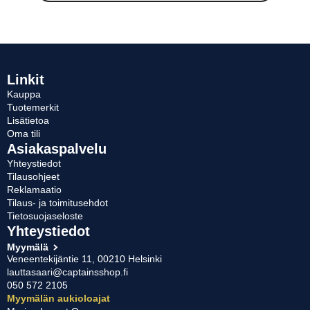
Linkit
Kauppa
Tuotemerkit
Lisätietoa
Oma tili
Asiakaspalvelu
Yhteystiedot
Tilausohjeet
Reklamaatio
Tilaus- ja toimitusehdot
Tietosuojaseloste
Yhteystiedot
Myymälä
Veneentekijäntie 11, 00210 Helsinki
lauttasaari@captainsshop.fi
050 572 2105
Myymälän aukioloajat