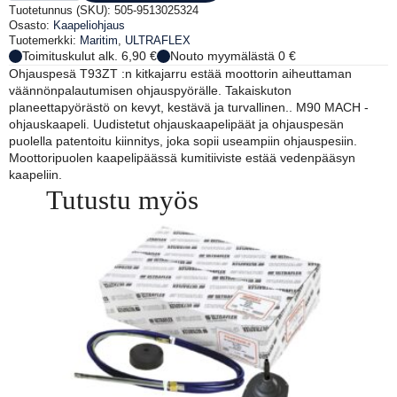
KAAPELIOHJAUSPAKETTI
Tuotetunnus (SKU):
505-9513025324
10'
Osasto:
Kaapeliohjaus
määrä
Tuotemerkki:
Maritim
,
ULTRAFLEX
Toimituskulut alk. 6,90 €
Nouto myymälästä 0 €
Ohjauspesä T93ZT :n kitkajarru estää moottorin aiheuttaman
väännönpalautumisen ohjauspyörälle. Takaiskuton
planeettapyörästö on kevyt, kestävä ja turvallinen.. M90 MACH -
ohjauskaapeli. Uudistetut ohjauskaapelipäät ja ohjauspesän
puolella patentoitu kiinnitys, joka sopii useampiin ohjauspesiin.
Moottoripuolen kaapelipäässä kumitiiviste estää vedenpääsyn
kaapeliin.
Tutustu myös