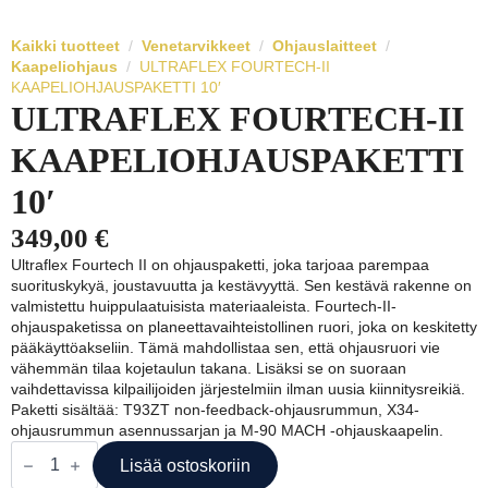
Kaikki tuotteet
Venetarvikkeet
Ohjauslaitteet
Kaapeliohjaus
ULTRAFLEX FOURTECH-II
KAAPELIOHJAUSPAKETTI 10′
ULTRAFLEX FOURTECH-II
KAAPELIOHJAUSPAKETTI
10′
349,00
€
Ultraflex Fourtech II on ohjauspaketti, joka tarjoaa parempaa
suorituskykyä, joustavuutta ja kestävyyttä. Sen kestävä rakenne on
valmistettu huippulaatuisista materiaaleista. Fourtech-II-
ohjauspaketissa on planeettavaihteistollinen ruori, joka on keskitetty
pääkäyttöakseliin. Tämä mahdollistaa sen, että ohjausruori vie
vähemmän tilaa kojetaulun takana. Lisäksi se on suoraan
vaihdettavissa kilpailijoiden järjestelmiin ilman uusia kiinnitysreikiä.
Paketti sisältää: T93ZT non-feedback-ohjausrummun, X34-
ohjausrummun asennussarjan ja M-90 MACH -ohjauskaapelin.
ULTRAFLEX
FOURTECH-
Lisää ostoskoriin
II