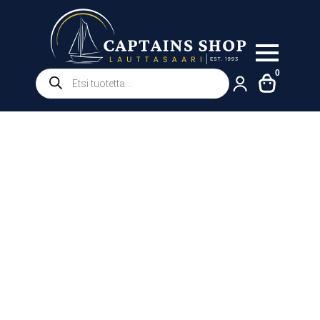
Products
0
search