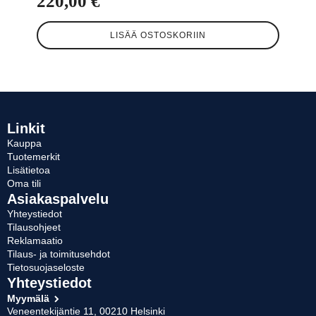
220,00
€
LISÄÄ OSTOSKORIIN
Linkit
Kauppa
Tuotemerkit
Lisätietoa
Oma tili
Asiakaspalvelu
Yhteystiedot
Tilausohjeet
Reklamaatio
Tilaus- ja toimitusehdot
Tietosuojaseloste
Yhteystiedot
Myymälä
Veneentekijäntie 11, 00210 Helsinki