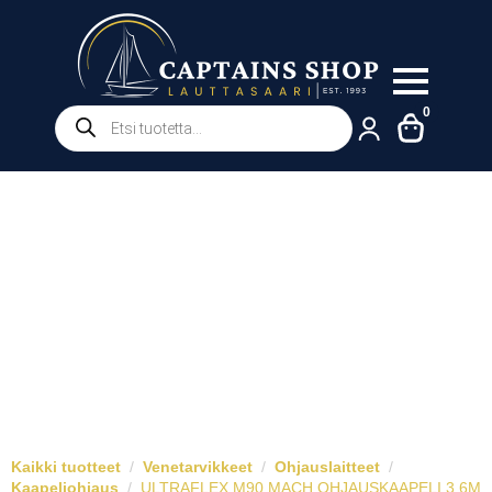
Products
0
search
Kaikki tuotteet
Venetarvikkeet
Ohjauslaitteet
Kaapeliohjaus
ULTRAFLEX M90 MACH OHJAUSKAAPELI 3,6M