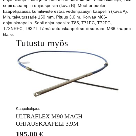
sopii useampiin ohjauspesiin (kuva B). Moottoripuolen
kaapelipäässä kumitiiviste estää vedenpääsyn kaapeliin (kuva A).
Min. taivutussäde 150 mm. Pituus 3,6 m. Korvaa M66-
ohjauskaapelin. Sopii ohjauspesiin: T85, T71FC, T72FC,
T73NRFC, T932T. Tämä uutuuskaapeli sopii suoraan M66 kaapelin
tilalle.
Tutustu myös
Kaapeliohjaus
ULTRAFLEX M90 MACH
OHJAUSKAAPELI 3,9M
195,00
€