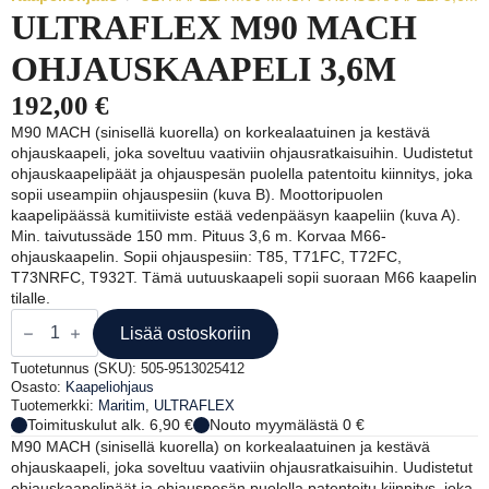
ULTRAFLEX M90 MACH
OHJAUSKAAPELI 3,6M
192,00
€
M90 MACH (sinisellä kuorella) on korkealaatuinen ja kestävä
ohjauskaapeli, joka soveltuu vaativiin ohjausratkaisuihin. Uudistetut
ohjauskaapelipäät ja ohjauspesän puolella patentoitu kiinnitys, joka
sopii useampiin ohjauspesiin (kuva B). Moottoripuolen
kaapelipäässä kumitiiviste estää vedenpääsyn kaapeliin (kuva A).
Min. taivutussäde 150 mm. Pituus 3,6 m. Korvaa M66-
ohjauskaapelin. Sopii ohjauspesiin: T85, T71FC, T72FC,
T73NRFC, T932T. Tämä uutuuskaapeli sopii suoraan M66 kaapelin
tilalle.
ULTRAFLEX
M90
Lisää ostoskoriin
MACH
OHJAUSKAAPELI
Tuotetunnus (SKU):
505-9513025412
3,6M
Osasto:
Kaapeliohjaus
määrä
Tuotemerkki:
Maritim
,
ULTRAFLEX
Toimituskulut alk. 6,90 €
Nouto myymälästä 0 €
M90 MACH (sinisellä kuorella) on korkealaatuinen ja kestävä
ohjauskaapeli, joka soveltuu vaativiin ohjausratkaisuihin. Uudistetut
ohjauskaapelipäät ja ohjauspesän puolella patentoitu kiinnitys, joka