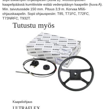
kaapelipäässä kumitiiviste estää vedenpääsyn kaapeliin (kuva A).
Min. taivutussäde 150 mm. Pituus 3,9 m. Korvaa M66-
ohjauskaapelin. Sopii ohjauspesiin: T85, T71FC, T72FC,
T73NRFC, T932T.
Tutustu myös
Kaapeliohjaus
ULTRAFLEX