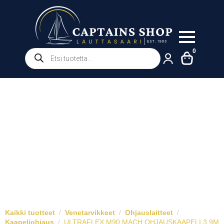
Products
0
search
Kaikki tuotteet
Venetarvikkeet
Ohjauslaitteet
Kaapeliohjaus
ULTRAFLEX M90 MACH OHJAUSKAAPELI 3,9M