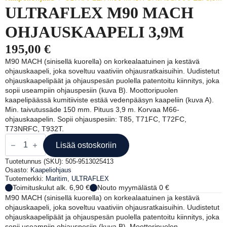
ULTRAFLEX M90 MACH
OHJAUSKAAPELI 3,9M
195,00
€
M90 MACH (sinisellä kuorella) on korkealaatuinen ja kestävä
ohjauskaapeli, joka soveltuu vaativiin ohjausratkaisuihin. Uudistetut
ohjauskaapelipäät ja ohjauspesän puolella patentoitu kiinnitys, joka
sopii useampiin ohjauspesiin (kuva B). Moottoripuolen
kaapelipäässä kumitiiviste estää vedenpääsyn kaapeliin (kuva A).
Min. taivutussäde 150 mm. Pituus 3,9 m. Korvaa M66-
ohjauskaapelin. Sopii ohjauspesiin: T85, T71FC, T72FC,
T73NRFC, T932T.
ULTRAFLEX
M90
Lisää ostoskoriin
MACH
OHJAUSKAAPELI
Tuotetunnus (SKU):
505-9513025413
3,9M
Osasto:
Kaapeliohjaus
määrä
Tuotemerkki:
Maritim
,
ULTRAFLEX
Toimituskulut alk. 6,90 €
Nouto myymälästä 0 €
M90 MACH (sinisellä kuorella) on korkealaatuinen ja kestävä
ohjauskaapeli, joka soveltuu vaativiin ohjausratkaisuihin. Uudistetut
ohjauskaapelipäät ja ohjauspesän puolella patentoitu kiinnitys, joka
sopii useampiin ohjauspesiin (kuva B). Moottoripuolen