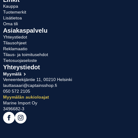
Kauppa
Tuotemerkit
Lisätietoa
Oma tili
Asiakaspalvelu
Yhteystiedot
Tilausohjeet
Reklamaatio
Tilaus- ja toimitusehdot
Tietosuojaseloste
Yhteystiedot
Myymälä
Veneentekijäntie 11, 00210 Helsinki
lauttasaari@captainsshop.fi
050 572 2105
Myymälän aukioloajat
Marine Import Oy
3496682-3