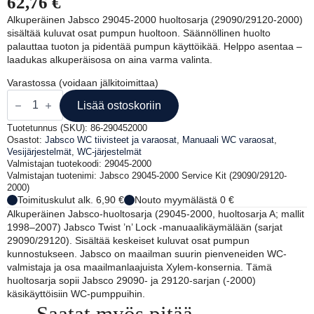
62,76
€
Alkuperäinen Jabsco 29045-2000 huoltosarja (29090/29120-2000)
sisältää kuluvat osat pumpun huoltoon. Säännöllinen huolto
palauttaa tuoton ja pidentää pumpun käyttöikää. Helppo asentaa –
laadukas alkuperäisosa on aina varma valinta.
Varastossa (voidaan jälkitoimittaa)
Jabsco
29045-
Lisää ostoskoriin
2000
huoltosarja
Tuotetunnus (SKU):
86-290452000
(29090/29120-
Osastot:
Jabsco WC tiivisteet ja varaosat
,
Manuaali WC varaosat
,
2000)
Vesijärjestelmät
,
WC-järjestelmät
määrä
Valmistajan tuotekoodi: 29045-2000
Valmistajan tuotenimi: Jabsco 29045-2000 Service Kit (29090/29120-
2000)
Toimituskulut alk. 6,90 €
Nouto myymälästä 0 €
Alkuperäinen Jabsco-huoltosarja (29045-2000, huoltosarja A; mallit
1998–2007) Jabsco Twist ’n’ Lock -manuaalikäymälään (sarjat
29090/29120). Sisältää keskeiset kuluvat osat pumpun
kunnostukseen. Jabsco on maailman suurin pienveneiden WC-
valmistaja ja osa maailmanlaajuista Xylem-konsernia. Tämä
huoltosarja sopii Jabsco 29090- ja 29120-sarjan (-2000)
käsikäyttöisiin WC-pumppuihin.
Saatat myös pitää...