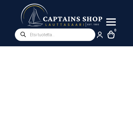
Products
0
search