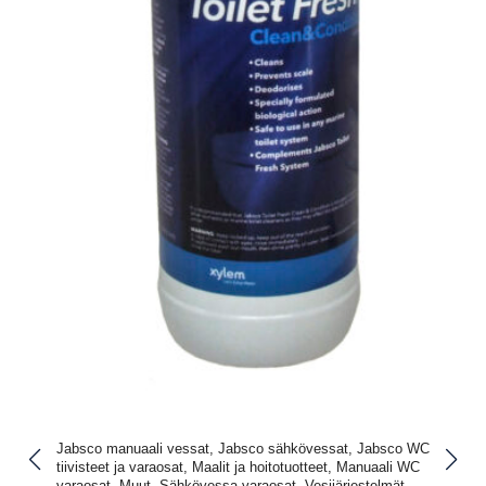
Jabsco manuaali vessat, Jabsco sähkövessat, Jabsco WC
tiivisteet ja varaosat, Maalit ja hoitotuotteet, Manuaali WC
varaosat, Muut, Sähkövessa varaosat, Vesijärjestelmät,