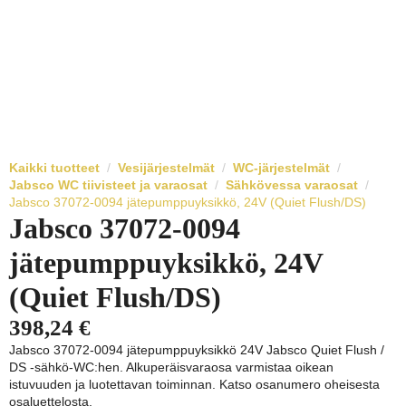
Kaikki tuotteet
Vesijärjestelmät
WC-järjestelmät
Jabsco WC tiivisteet ja varaosat
Sähkövessa varaosat
Jabsco 37072-0094 jätepumppuyksikkö, 24V (Quiet Flush/DS)
Jabsco 37072-0094
jätepumppuyksikkö, 24V
(Quiet Flush/DS)
398,24
€
Jabsco 37072-0094 jätepumppuyksikkö 24V Jabsco Quiet Flush /
DS -sähkö-WC:hen. Alkuperäisvaraosa varmistaa oikean
istuvuuden ja luotettavan toiminnan. Katso osanumero oheisesta
osaluettelosta.