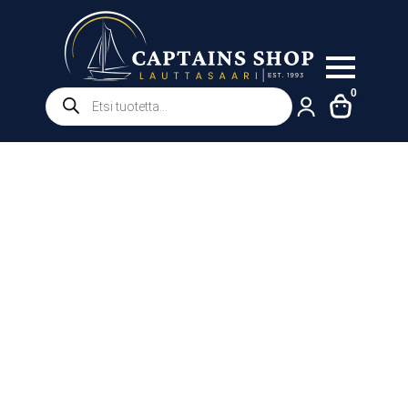
Products
0
search