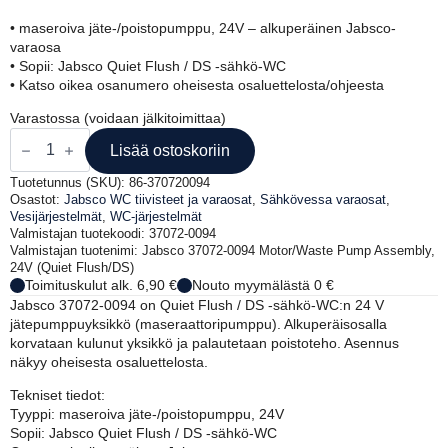
• maseroiva jäte-/poistopumppu, 24V – alkuperäinen Jabsco-
varaosa
• Sopii: Jabsco Quiet Flush / DS -sähkö-WC
• Katso oikea osanumero oheisesta osaluettelosta/ohjeesta
Varastossa (voidaan jälkitoimittaa)
Jabsco
37072-
Lisää ostoskoriin
0094
jätepumppuyksikkö,
Tuotetunnus (SKU):
86-370720094
24V
Osastot:
Jabsco WC tiivisteet ja varaosat
,
Sähkövessa varaosat
,
(Quiet
Vesijärjestelmät
,
WC-järjestelmät
Flush/DS)
Valmistajan tuotekoodi: 37072-0094
määrä
Valmistajan tuotenimi: Jabsco 37072-0094 Motor/Waste Pump Assembly,
24V (Quiet Flush/DS)
Toimituskulut alk. 6,90 €
Nouto myymälästä 0 €
Jabsco 37072-0094 on Quiet Flush / DS -sähkö-WC:n 24 V
jätepumppuyksikkö (maseraattoripumppu). Alkuperäisosalla
korvataan kulunut yksikkö ja palautetaan poistoteho. Asennus
näkyy oheisesta osaluettelosta.
Tekniset tiedot:
Tyyppi: maseroiva jäte-/poistopumppu, 24V
Sopii: Jabsco Quiet Flush / DS -sähkö-WC