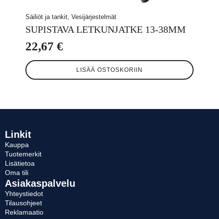
Säiliöt ja tankit, Vesijärjestelmät
SUPISTAVA LETKUNJATKE 13-38MM
22,67
€
LISÄÄ OSTOSKORIIN
Linkit
Kauppa
Tuotemerkit
Lisätietoa
Oma tili
Asiakaspalvelu
Yhteystiedot
Tilausohjeet
Reklamaatio