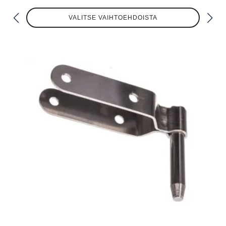
Tällä
VALITSE VAIHTOEHDOISTA
tuotteella
on
useampi
muunnelma.
Voit
tehdä
valinnat
tuotteen
sivulla.