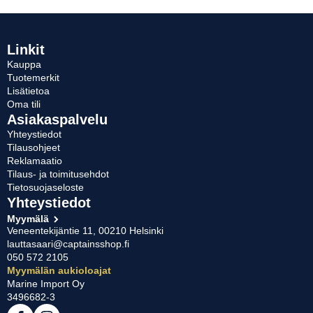
Linkit
Kauppa
Tuotemerkit
Lisätietoa
Oma tili
Asiakaspalvelu
Yhteystiedot
Tilausohjeet
Reklamaatio
Tilaus- ja toimitusehdot
Tietosuojaseloste
Yhteystiedot
Myymälä
Veneentekijäntie 11, 00210 Helsinki
lauttasaari@captainsshop.fi
050 572 2105
Myymälän aukioloajat
Marine Import Oy
3496682-3