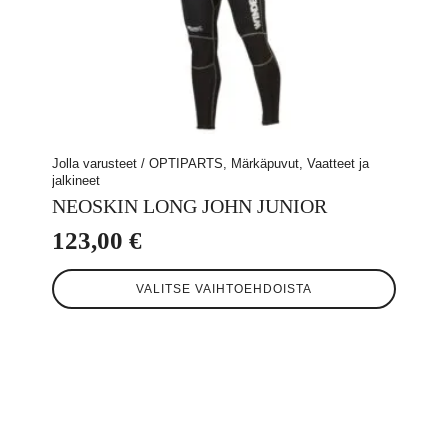
Jolla varusteet / OPTIPARTS, Märkäpuvut, Vaatteet ja
jalkineet
NEOSKIN LONG JOHN JUNIOR
123,00
€
Tällä
VALITSE VAIHTOEHDOISTA
tuotteella
on
useampi
muunnelma.
Voit
tehdä
valinnat
tuotteen