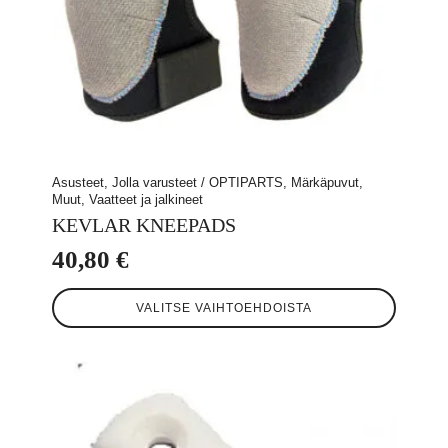
Asusteet, Jolla varusteet / OPTIPARTS, Märkäpuvut,
Muut, Vaatteet ja jalkineet
KEVLAR KNEEPADS
40,80
€
Tällä
VALITSE VAIHTOEHDOISTA
tuotteella
on
useampi
muunnelma.
Voit
tehdä
valinnat
tuotteen