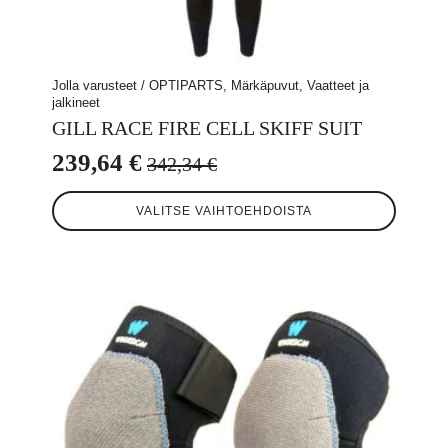
Jolla varusteet / OPTIPARTS, Märkäpuvut, Vaatteet ja
jalkineet
GILL RACE FIRE CELL SKIFF SUIT
239,64
€
342,34
€
Alkuperäinen
Nykyinen
Tällä
hinta
hinta
VALITSE VAIHTOEHDOISTA
tuotteella
oli:
on:
on
useampi
342,34 €.
239,64 €.
muunnelma.
Voit
tehdä
valinnat
tuotteen
sivulla.