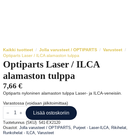
Kaikki tuotteet
Jolla varusteet / OPTIPARTS
Varusteet
Optiparts Laser / ILCA alamaston tulppa
Optiparts Laser / ILCA
alamaston tulppa
7,66
€
Optiparts nyloninen alamaston tulppa Laser- ja ILCA-veneisiin.
Varastossa (voidaan jälkitoimittaa)
Optiparts
Laser
Lisää ostoskoriin
/
ILCA
Tuotetunnus (SKU):
541-EX2120
alamaston
Osastot:
Jolla varusteet / OPTIPARTS
,
Purjeet - Laser-ILCA
,
Rikihelat
,
tulppa
Runkohelat - ILCA
,
Varusteet