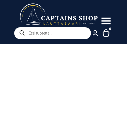
Products
0
search