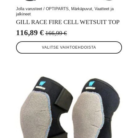
Jolla varusteet / OPTIPARTS, Märkäpuvut, Vaatteet ja
jalkineet
GILL RACE FIRE CELL WETSUIT TOP
116,89
€
166,99
€
Alkuperäinen
Nykyinen
Tällä
hinta
hinta
VALITSE VAIHTOEHDOISTA
tuotteella
oli:
on:
on
useampi
166,99 €.
116,89 €.
muunnelma.
Voit
tehdä
valinnat
tuotteen
sivulla.