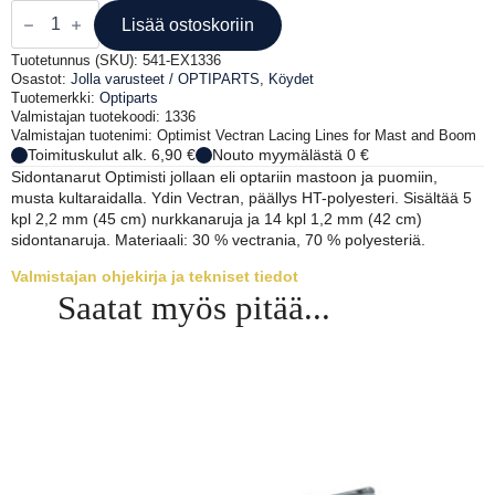
Optiparts
Vectran-
Lisää ostoskoriin
sidontanarut
mastoon
Tuotetunnus (SKU):
541-EX1336
ja
Osastot:
Jolla varusteet / OPTIPARTS
,
Köydet
puomiin
Tuotemerkki:
Optiparts
määrä
Valmistajan tuotekoodi: 1336
Valmistajan tuotenimi: Optimist Vectran Lacing Lines for Mast and Boom
Toimituskulut alk. 6,90 €
Nouto myymälästä 0 €
Sidontanarut Optimisti jollaan eli optariin mastoon ja puomiin,
musta kultaraidalla. Ydin Vectran, päällys HT-polyesteri. Sisältää 5
kpl 2,2 mm (45 cm) nurkkanaruja ja 14 kpl 1,2 mm (42 cm)
sidontanaruja. Materiaali: 30 % vectrania, 70 % polyesteriä.
Valmistajan ohjekirja ja tekniset tiedot
Saatat myös pitää...