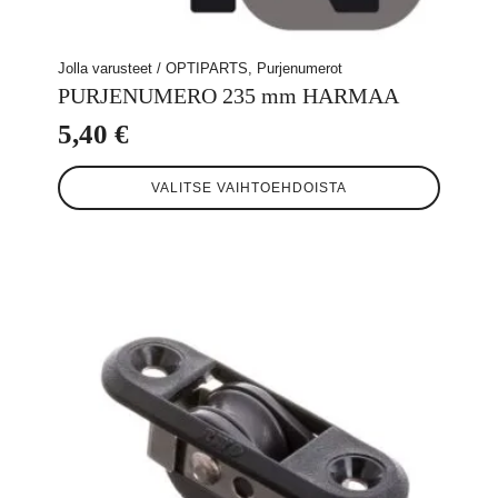
Jolla varusteet / OPTIPARTS, Purjenumerot
PURJENUMERO 235 mm HARMAA
5,40
€
Tällä
VALITSE VAIHTOEHDOISTA
tuotteella
on
useampi
muunnelma.
Voit
tehdä
valinnat
tuotteen
sivulla.