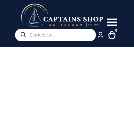
Products
0
search