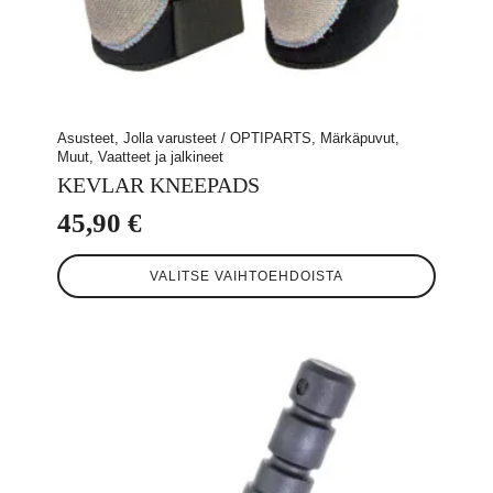
Asusteet, Jolla varusteet / OPTIPARTS, Märkäpuvut,
Muut, Vaatteet ja jalkineet
KEVLAR KNEEPADS
45,90
€
Tällä
VALITSE VAIHTOEHDOISTA
tuotteella
on
useampi
muunnelma.
Voit
tehdä
valinnat
tuotteen
sivulla.