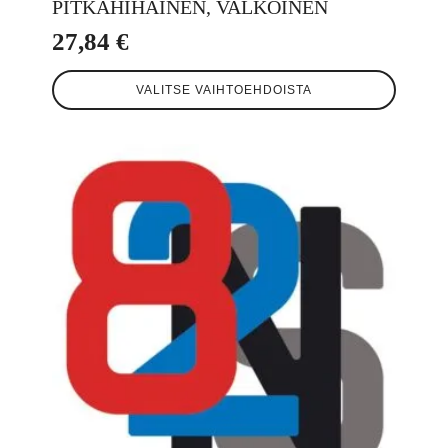
PITKÄHIHAINEN, VALKOINEN
27,84
€
Tällä
VALITSE VAIHTOEHDOISTA
tuotteella
on
useampi
muunnelma.
Voit
tehdä
valinnat
tuotteen
sivulla.