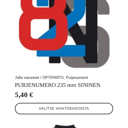
sivulla.
Jolla varusteet / OPTIPARTS, Purjenumerot
PURJENUMERO 235 mm SININEN
5,40
€
Tällä
VALITSE VAIHTOEHDOISTA
tuotteella
on
useampi
muunnelma.