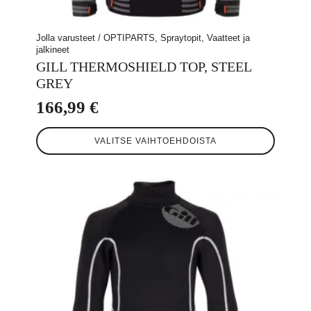
Jolla varusteet / OPTIPARTS, Spraytopit, Vaatteet ja
jalkineet
GILL THERMOSHIELD TOP, STEEL
GREY
166,99
€
Tällä
VALITSE VAIHTOEHDOISTA
tuotteella
on
useampi
muunnelma.
Voit
tehdä
valinnat
tuotteen
sivulla.