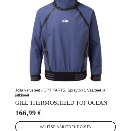
valinnat
tuotteen
sivulla.
Jolla varusteet / OPTIPARTS, Spraytopit, Vaatteet ja
jalkineet
GILL THERMOSHIELD TOP OCEAN
166,99
€
Tällä
VALITSE VAIHTOEHDOISTA
tuotteella