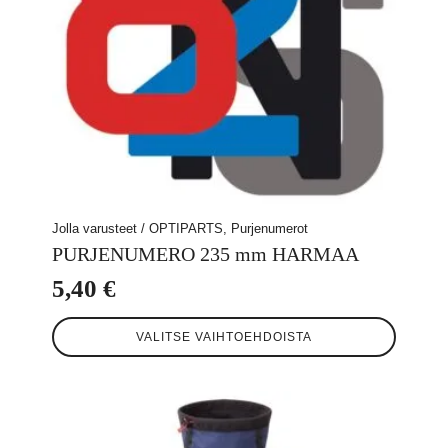
Jolla varusteet / OPTIPARTS, Purjenumerot
PURJENUMERO 235 mm HARMAA
5,40
€
Tällä
VALITSE VAIHTOEHDOISTA
tuotteella
on
useampi
muunnelma.
Voit
tehdä