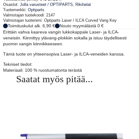
vangin
Osastot:
Jolla varusteet / OPTIPARTS
,
Rikihelat
kaareva
Tuotemerkki:
Optiparts
lukkokappale
Valmistajan tuotekoodi: 2147
määrä
Valmistajan tuotenimi: Optiparts Laser / ILCA Curved Vang Key
Toimituskulut alk. 6,90 €
Nouto myymälästä 0 €
Erittäin vahva kaareva vangin lukkokappale Laser- ja ILCA-
veneisiin. Kiinnittyy ylävang-plokkiin sokalla ja istuu täydellisesti
puomin vangin kiinnikkeeseen.
Tämä tuote on yhteensopiva Laser- ja ILCA-veneiden kanssa.
Tekniset tiedot:
Materiaali: 100 % ruostumatonta terästä
Saatat myös pitää...