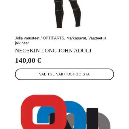
Jolla varusteet / OPTIPARTS, Märkäpuvut, Vaatteet ja
jalkineet
NEOSKIN LONG JOHN ADULT
140,00
€
Tällä
VALITSE VAIHTOEHDOISTA
tuotteella
on
useampi
muunnelma.
Voit
tehdä
valinnat
tuotteen
sivulla.