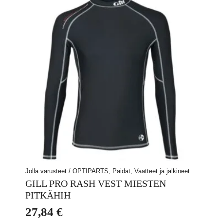
Voit
tehdä
valinnat
tuotteen
sivulla.
Jolla varusteet / OPTIPARTS, Paidat, Vaatteet ja jalkineet
GILL PRO RASH VEST MIESTEN
PITKÄHIH
27,84
€