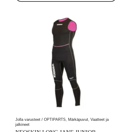
on
useampi
muunnelma.
Voit
tehdä
valinnat
tuotteen
sivulla.
Jolla varusteet / OPTIPARTS, Märkäpuvut, Vaatteet ja
jalkineet
NEOSKIN LONG JANE JUNIOR