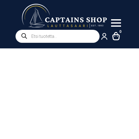
Products
0
search