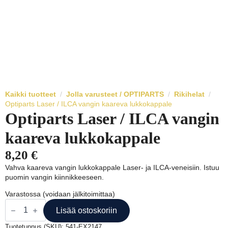
Kaikki tuotteet
Jolla varusteet / OPTIPARTS
Rikihelat
Optiparts Laser / ILCA vangin kaareva lukkokappale
Optiparts Laser / ILCA vangin
kaareva lukkokappale
8,20
€
Vahva kaareva vangin lukkokappale Laser- ja ILCA-veneisiin. Istuu
puomin vangin kiinnikkeeseen.
Varastossa (voidaan jälkitoimittaa)
Optiparts
Laser
Lisää ostoskoriin
/
ILCA
Tuotetunnus (SKU):
541-EX2147