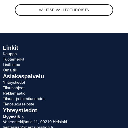
Tällä
VALITSE VAIHTOEHDOISTA
tuotteella
on
useampi
muunnelma.
Voit
tehdä
valinnat
Linkit
tuotteen
Kauppa
sivulla.
Tuotemerkit
Lisätietoa
Oma tili
Asiakaspalvelu
Yhteystiedot
Tilausohjeet
Reklamaatio
Tilaus- ja toimitusehdot
Tietosuojaseloste
Yhteystiedot
Myymälä
Veneentekijäntie 11, 00210 Helsinki
lauttasaari@captainsshop.fi