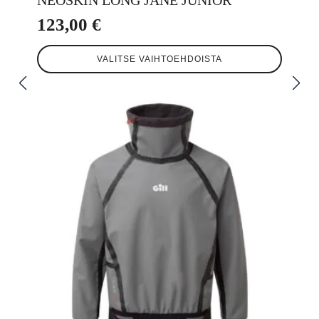
123,00
€
Tällä
VALITSE VAIHTOEHDOISTA
tuotteella
on
useampi
muunnelma.
Voit
tehdä
valinnat
tuotteen
sivulla.