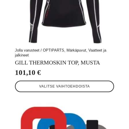
Jolla varusteet / OPTIPARTS, Märkäpuvut, Vaatteet ja
jalkineet
GILL THERMOSKIN TOP, MUSTA
101,10
€
Tällä
VALITSE VAIHTOEHDOISTA
tuotteella
on
useampi
muunnelma.
Voit
tehdä
valinnat
tuotteen