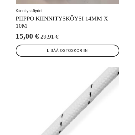
Kiinnitysköydet
PIIPPO KIINNITYSKÖYSI 14MM X
10M
15,00
€
29,91
€
Alkuperäinen
Nykyinen
hinta
hinta
LISÄÄ OSTOSKORIIN
oli:
on:
29,91 €.
15,00 €.