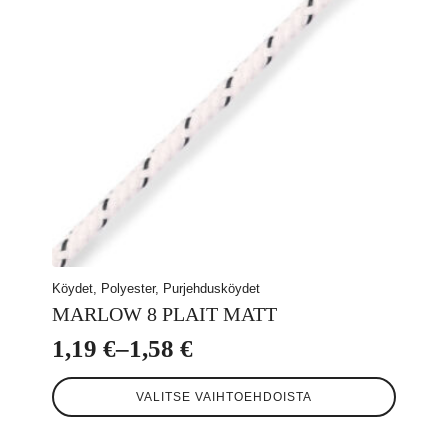
tuotteen
sivulla.
Köydet, Polyester, Purjehdusköydet
MARLOW 8 PLAIT MATT
1,19
€
–
1,58
€
Hintaluokka:
Tällä
1,19 €
VALITSE VAIHTOEHDOISTA
tuotteella
-
on
useampi