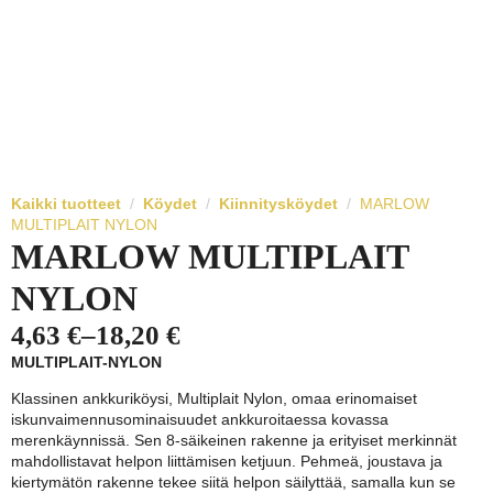
Kaikki tuotteet
Köydet
Kiinnitysköydet
MARLOW
MULTIPLAIT NYLON
MARLOW MULTIPLAIT
NYLON
4,63
€
–
18,20
€
Hintaluokka:
MULTIPLAIT-NYLON
4,63 €
Klassinen ankkuriköysi, Multiplait Nylon, omaa erinomaiset
-
iskunvaimennusominaisuudet ankkuroitaessa kovassa
merenkäynnissä. Sen 8-säikeinen rakenne ja erityiset merkinnät
18,20 €
mahdollistavat helpon liittämisen ketjuun. Pehmeä, joustava ja
kiertymätön rakenne tekee siitä helpon säilyttää, samalla kun se