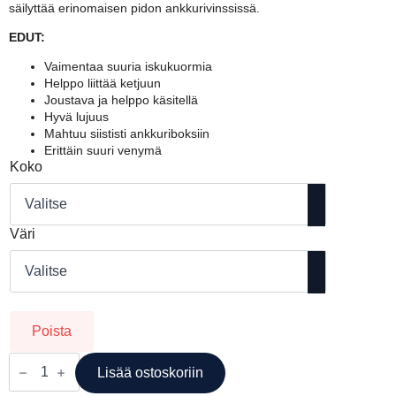
säilyttää erinomaisen pidon ankkurivinssissä.
EDUT:
Vaimentaa suuria iskukuormia
Helppo liittää ketjuun
Joustava ja helppo käsitellä
Hyvä lujuus
Mahtuu siististi ankkuriboksiin
Erittäin suuri venymä
Koko
Väri
Poista
MARLOW
MULTIPLAIT
Lisää ostoskoriin
NYLON