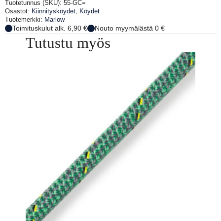
määrä
Tuotetunnus (SKU):
55-GC=
Osastot:
Kiinnitysköydet
,
Köydet
Tuotemerkki:
Marlow
Toimituskulut alk. 6,90 €
Nouto myymälästä 0 €
Tutustu myös