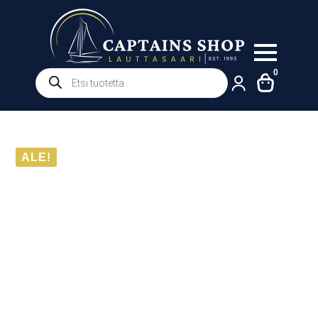
Products
0
search
ALE!