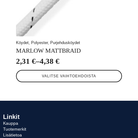
Köydet, Polyester, Purjehdusköydet
MARLOW MATTBRAID
2,31
€
–
4,38
€
Hintaluokka:
Tällä
2,31 €
VALITSE VAIHTOEHDOISTA
tuotteella
-
on
useampi
4,38 €
muunnelma.
Voit
tehdä
valinnat
Linkit
tuotteen
Kauppa
sivulla.
Tuotemerkit
Lisätietoa