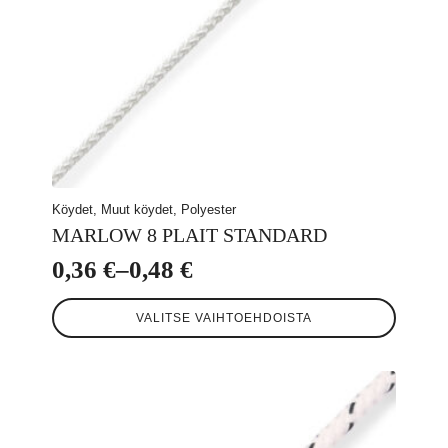
Köydet, Muut köydet, Polyester
MARLOW 8 PLAIT STANDARD
0,36
€
–
0,48
€
Hintaluokka:
Tällä
0,36 €
VALITSE VAIHTOEHDOISTA
tuotteella
-
on
useampi
0,48 €
muunnelma.
Voit
tehdä
valinnat