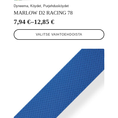
Dyneema, Köydet, Purjehdusköydet
MARLOW D2 RACING 78
7,94
€
–
12,85
€
Hintaluokka:
Tällä
7,94 €
VALITSE VAIHTOEHDOISTA
tuotteella
-
on
useampi
12,85 €
muunnelma.
Voit
tehdä
valinnat
tuotteen
sivulla.