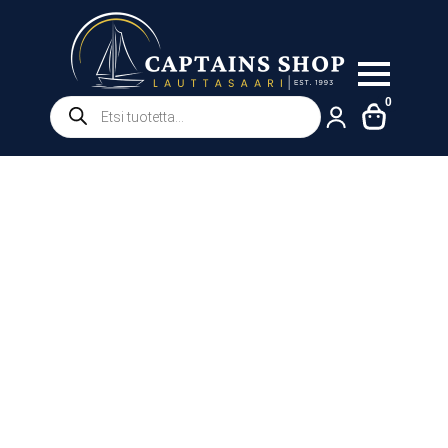
Products
0
search