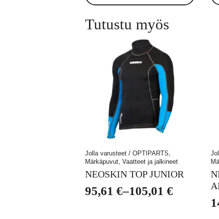
Tutustu myös
Jolla varusteet / OPTIPARTS,
Jo
Märkäpuvut, Vaatteet ja jalkineet
Mä
NEOSKIN TOP JUNIOR
N
A
95,61
€
–
105,01
€
Hintaluokka:
1
95,61 €