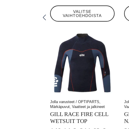
-
Tällä
Tä
VALITSE
105,01 €
tuotteella
tuo
VAIHTOEHDOISTA
on
on
useampi
us
muunnelma.
mu
Voit
Voi
tehdä
te
valinnat
va
tuotteen
tu
sivulla.
siv
Jolla varusteet / OPTIPARTS,
Jo
Märkäpuvut, Vaatteet ja jalkineet
Vaa
GILL RACE FIRE CELL
G
WETSUIT TOP
N