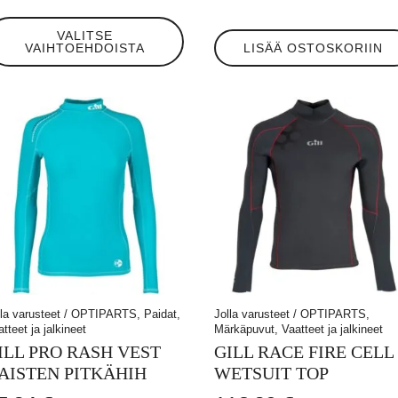
llä
VALITSE
tteella
VAIHTOEHDOISTA
LISÄÄ OSTOSKORIIN
eampi
unnelma.
t
hdä
linnat
otteen
ulla.
lla varusteet / OPTIPARTS, Paidat,
Jolla varusteet / OPTIPARTS,
tteet ja jalkineet
Märkäpuvut, Vaatteet ja jalkineet
ILL PRO RASH VEST
GILL RACE FIRE CELL
AISTEN PITKÄHIH
WETSUIT TOP