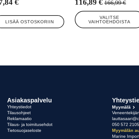
7,84
€
116,89
€
166,99
€
Alkuperäinen
Nykyinen
Tällä
hinta
hinta
VALITSE
tuotteella
LISÄÄ OSTOSKORIIN
VAIHTOEHDOISTA
oli:
on:
on
useampi
166,99 €.
116,89 €.
muunnelma.
Voit
tehdä
valinnat
tuotteen
sivulla.
Asiakaspalvelu
Yhteysti
Yhteystiedot
Myymälä
Tilausohjeet
Veneentekijän
Reklamaatio
lauttasaari@c
Tilaus- ja toimitusehdot
050 572 210
Tietosuojaseloste
Myymälän au
Marine Impor