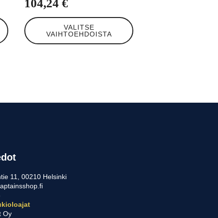
104,24
€
Tällä
VALITSE
tuotteella
VAIHTOEHDOISTA
on
useampi
muunnelma.
Voit
tehdä
valinnat
tuotteen
sivulla.
edot
tie 11, 00210 Helsinki
aptainsshop.fi
5
kioloajat
t Oy