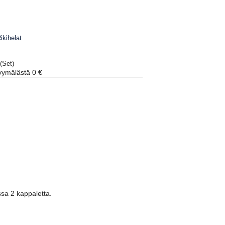
ikihelat
(Set)
ymälästä 0 €
ssa 2 kappaletta.