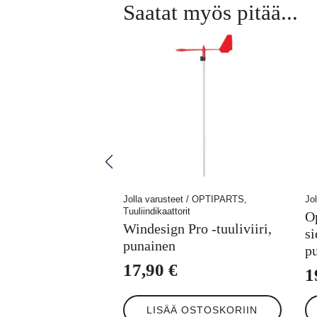
Saatat myös pitää...
Jolla varusteet / OPTIPARTS,
Jo
Tuuliindikaattorit
O
Windesign Pro -tuuliviiri,
s
punainen
p
17,90
€
1
LISÄÄ OSTOSKORIIN