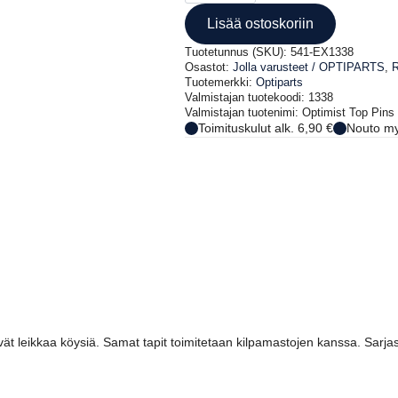
(sarja)
Lisää ostoskoriin
määrä
Tuotetunnus (SKU):
541-EX1338
Osastot:
Jolla varusteet / OPTIPARTS
,
R
Tuotemerkki:
Optiparts
Valmistajan tuotekoodi: 1338
Valmistajan tuotenimi: Optimist Top Pins 
Toimituskulut alk. 6,90 €
Nouto my
eivät leikkaa köysiä. Samat tapit toimitetaan kilpamastojen kanssa. Sarja