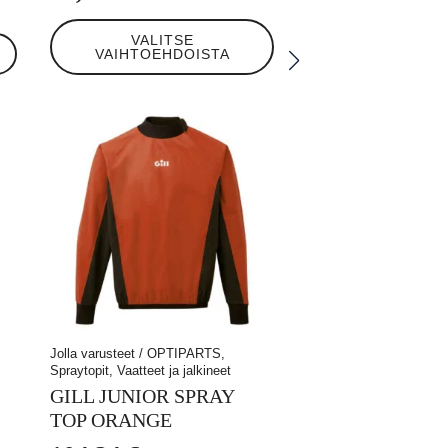
Tällä
VALITSE
tuotteella
VAIHTOEHDOISTA
on
useampi
muunnelma.
Voit
tehdä
valinnat
tuotteen
sivulla.
Jolla varusteet / OPTIPARTS,
Spraytopit, Vaatteet ja jalkineet
GILL JUNIOR SPRAY
TOP ORANGE