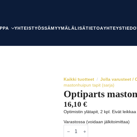
PPA
YHTEISTYÖSSÄ
MYYMÄLÄ
LISÄTIETOA
YHTEYSTIEDO
Kaikki tuotteet
Jolla varusteet 
mastonhuipun tapit (sarja)
Optiparts maston
16,10
€
Optimistin ylätapit, 2 kpl. Eivät leikk
Varastossa (voidaan jälkitoimittaa)
Optiparts
mastonhuipun
tapit