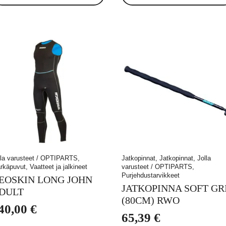
lla varusteet / OPTIPARTS,
Jatkopinnat, Jatkopinnat, Jolla
rkäpuvut, Vaatteet ja jalkineet
varusteet / OPTIPARTS,
Purjehdustarvikkeet
EOSKIN LONG JOHN
JATKOPINNA SOFT GR
DULT
(80CM) RWO
40,00
€
65,39
€