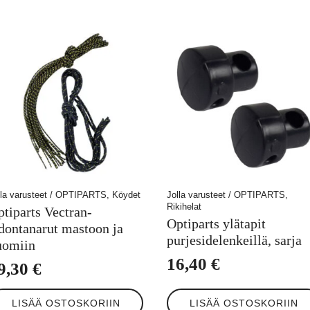
lla varusteet / OPTIPARTS, Köydet
Jolla varusteet / OPTIPARTS,
Rikihelat
ptiparts Vectran-
Optiparts ylätapit
idontanarut mastoon ja
purjesidelenkeillä, sarja
uomiin
16,40
€
9,30
€
LISÄÄ OSTOSKORIIN
LISÄÄ OSTOSKORIIN