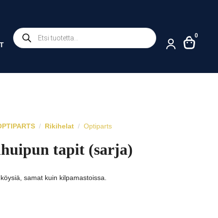
Products
0
search
T
/ OPTIPARTS
Rikihelat
Optiparts
huipun tapit (sarja)
aa köysiä, samat kuin kilpamastoissa.