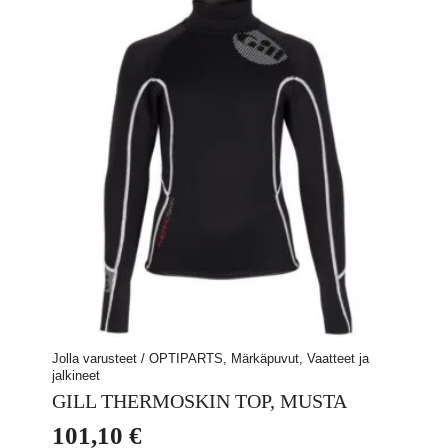
muunnelma.
Voit
tehdä
valinnat
tuotteen
sivulla.
Jolla varusteet / OPTIPARTS, Märkäpuvut, Vaatteet ja
jalkineet
GILL THERMOSKIN TOP, MUSTA
101,10
€