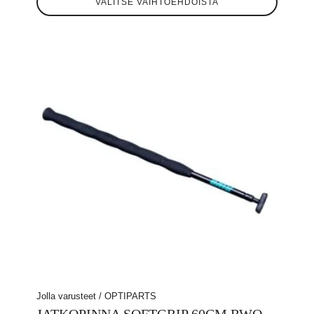
VALITSE VAIHTOEHDOISTA
tuotteella
on
useampi
muunnelma.
Voit
tehdä
valinnat
tuotteen
sivulla.
Jolla varusteet / OPTIPARTS