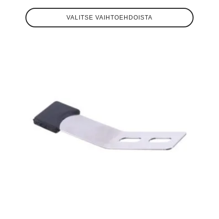
Tällä
VALITSE VAIHTOEHDOISTA
tuotteella
on
useampi
muunnelma.
Voit
tehdä
valinnat
tuotteen
sivulla.