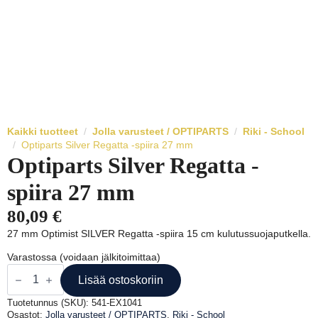
Kaikki tuotteet
Jolla varusteet / OPTIPARTS
Riki - School
Optiparts Silver Regatta -spiira 27 mm
Optiparts Silver Regatta -
spiira 27 mm
80,09
€
27 mm Optimist SILVER Regatta -spiira 15 cm kulutussuojaputkella.
Varastossa (voidaan jälkitoimittaa)
Optiparts
Silver
Lisää ostoskoriin
Regatta
-
Tuotetunnus (SKU):
541-EX1041
spiira
Osastot:
Jolla varusteet / OPTIPARTS
,
Riki - School