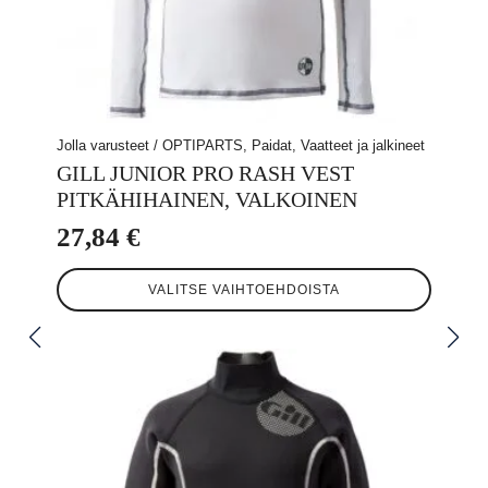
Jolla varusteet / OPTIPARTS, Paidat, Vaatteet ja jalkineet
GILL JUNIOR PRO RASH VEST
PITKÄHIHAINEN, VALKOINEN
27,84
€
Tällä
VALITSE VAIHTOEHDOISTA
tuotteella
on
useampi
muunnelma.
Voit
tehdä
valinnat
tuotteen
sivulla.