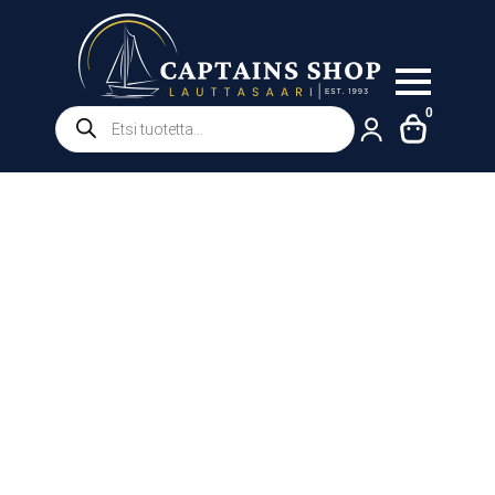
Products
0
search