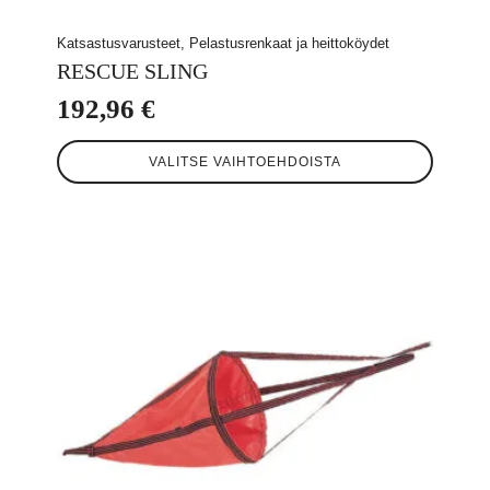
Katsastusvarusteet, Pelastusrenkaat ja heittoköydet
RESCUE SLING
192,96
€
Tällä
VALITSE VAIHTOEHDOISTA
tuotteella
on
useampi
muunnelma.
Voit
tehdä
valinnat
tuotteen
sivulla.