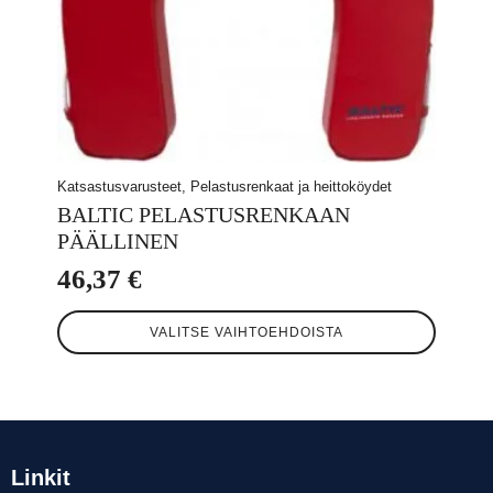
Katsastusvarusteet, Pelastusrenkaat ja heittoköydet
BALTIC PELASTUSRENKAAN
PÄÄLLINEN
46,37
€
Tällä
VALITSE VAIHTOEHDOISTA
tuotteella
on
useampi
muunnelma.
Voit
tehdä
valinnat
Linkit
tuotteen