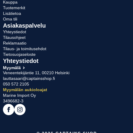
Kauppa
sivulla.
Tuotemerkit
Lisätietoa
Oma tili
Asiakaspalvelu
Yhteystiedot
Tilausohjeet
Reklamaatio
Tilaus- ja toimitusehdot
Tietosuojaseloste
Yhteystiedot
Myymälä
Veneentekijäntie 11, 00210 Helsinki
lauttasaari@captainsshop.fi
050 572 2105
Myymälän aukioloajat
Marine Import Oy
3496682-3