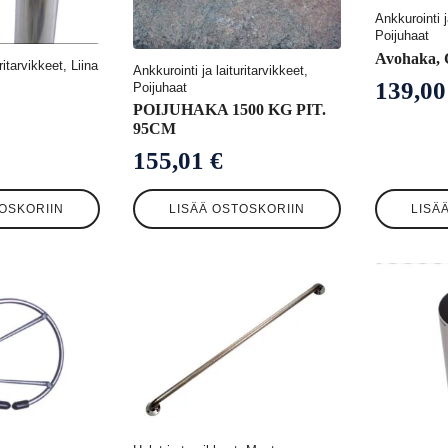
Ankkurointi j
Poijuhaat
Avohaka, C
ritarvikkeet, Liina
Ankkurointi ja laituritarvikkeet,
139,0
Poijuhaat
POIJUHAKA 1500 KG PIT.
95CM
155,01
€
OSKORIIN
LISÄÄ OSTOSKORIIN
LISÄ