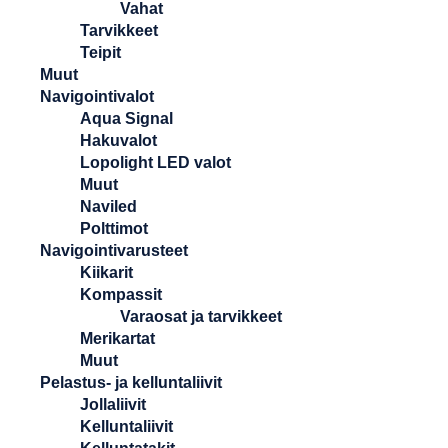
Vahat
Tarvikkeet
Teipit
Muut
Navigointivalot
Aqua Signal
Hakuvalot
Lopolight LED valot
Muut
Naviled
Polttimot
Navigointivarusteet
Kiikarit
Kompassit
Varaosat ja tarvikkeet
Merikartat
Muut
Pelastus- ja kelluntaliivit
Jollaliivit
Kelluntaliivit