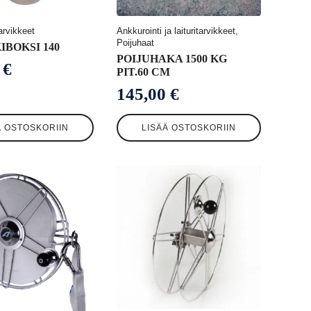
arvikkeet
Ankkurointi ja laituritarvikkeet,
Poijuhaat
IBOKSI 140
POIJUHAKA 1500 KG
0
€
PIT.60 CM
145,00
€
Ä OSTOSKORIIN
LISÄÄ OSTOSKORIIN