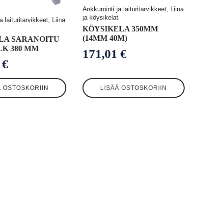
Ankkurointi ja laituritarvikkeet, Liina
ja köysikelat
a laituritarvikkeet, Liina
KÖYSIKELA 350MM
(14MM 40M)
LA SARANOITU
LK 380 MM
171,01
€
9
€
Ä OSTOSKORIIN
LISÄÄ OSTOSKORIIN