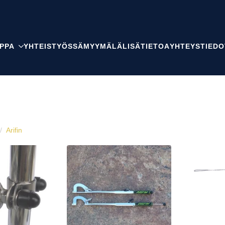
PPA
YHTEISTYÖSSÄ
MYYMÄLÄ
LISÄTIETOA
YHTEYSTIEDO
Arifin