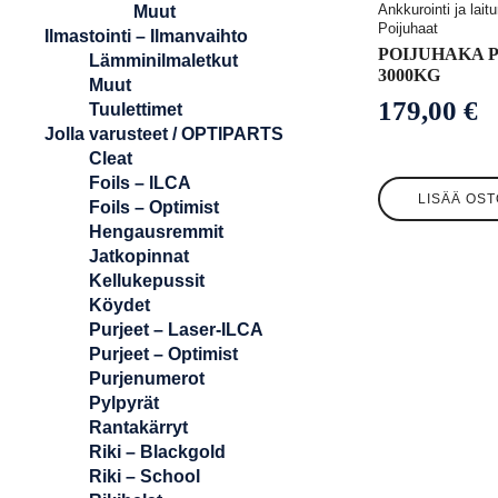
Ankkurointi ja laitu
Muut
Poijuhaat
Ilmastointi – Ilmanvaihto
POIJUHAKA P
Lämminilmaletkut
3000KG
Muut
179,00
€
Tuulettimet
Jolla varusteet / OPTIPARTS
Cleat
Foils – ILCA
LISÄÄ OST
Foils – Optimist
Hengausremmit
Jatkopinnat
Kellukepussit
Köydet
Purjeet – Laser-ILCA
Purjeet – Optimist
Purjenumerot
Pylpyrät
Rantakärryt
Riki – Blackgold
Riki – School