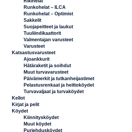
Rikihelat
Runkohelat – ILCA
Runkohelat – Optimist
Sakkelit
Suojapeitteet ja laukut
Tuuliindikaattorit
Valmentajan varusteet
Varusteet
Katsastusvarusteet
Ajoankkurit
Hätäraketit ja soihdut
Muut turvavarusteet
Päivämerkit ja tutkanheijastimet
Pelastusrenkaat ja heittoköydet
Turvavaljaat ja turvaköydet
Kellot
Kirjat ja pelit
Köydet
Kiinnitysköydet
Muut köydet
Purjehdusköydet