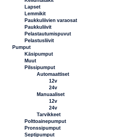
Kelluntatakit
Lapset
Lemmikit
Paukkuliivien varaosat
Paukkuliivit
Pelastautumispuvut
Pelastusliivit
Pumput
Käsipumput
Muut
Pilssipumput
Automaattiset
12v
24v
Manuaaliset
12v
24v
Tarvikkeet
Polttoainepumput
Pronssipumput
Septipumput