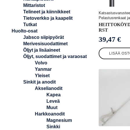
Mittaristot
Telineet ja kiinnikkeet
Katsastusvarustee
Pelastusrenkaat ja
Tietoverkko ja kaapelit
HEITTOKÖYD
Tutkat
RST
Huolto-osat
Jabsco siipipyörät
39,47
€
Merivesisuodattimet
Öljyt ja lisäaineet
LISÄÄ OST
Öljyt, suodattimet ja varaosat
Volvo
Yanmar
Yleiset
Sinkit ja anodit
Akselianodit
Kapea
Leveä
Muut
Harkkoanodit
Magnesium
Sinkki