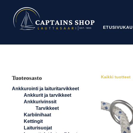
ETUSIVU
KAU
Tuoteosasto
Kaikki tuotteet
Ankkurointi ja laituritarvikkeet
Ankkurit ja tarvikkeet
Ankkurivinssit
Tarvikkeet
Karbiinihaat
Kettingit
Laiturisuojat