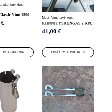
a laituritarvikkeet,
lassic 5 ton 1500
Muut, Venetarvikkeet
0
€
KIINNITYSRENGAS 2 KPL
41,00
€
Ä OSTOSKORIIN
LISÄÄ OSTOSKORIIN