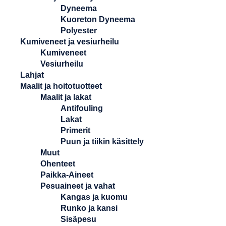
Dyneema
Kuoreton Dyneema
Polyester
Kumiveneet ja vesiurheilu
Kumiveneet
Vesiurheilu
Lahjat
Maalit ja hoitotuotteet
Maalit ja lakat
Antifouling
Lakat
Primerit
Puun ja tiikin käsittely
Muut
Ohenteet
Paikka-Aineet
Pesuaineet ja vahat
Kangas ja kuomu
Runko ja kansi
Sisäpesu