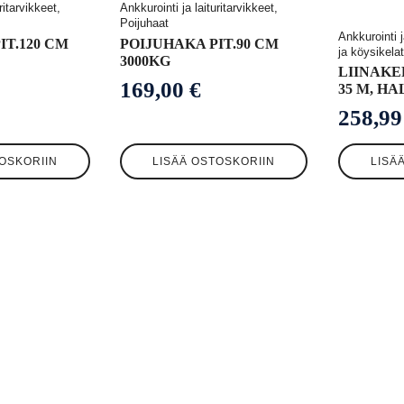
ritarvikkeet,
Ankkurointi ja laituritarvikkeet,
Poijuhaat
Ankkurointi j
IT.120 CM
POIJUHAKA PIT.90 CM
ja köysikelat
3000KG
LIINAKE
169,00
€
35 M, HA
258,9
OSKORIIN
LISÄÄ OSTOSKORIIN
LISÄ