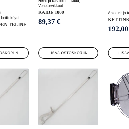
Helat ja tarvikkeet, Muut,
Venetarvikkeet
KAIDE 1000
t,
Ankkurit ja t
 heittoköydet
KETTINK
89,37
€
EN TELINE
192,0
OSKORIIN
LISÄÄ OSTOSKORIIN
LISÄ