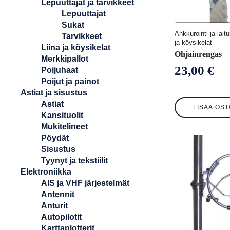
Lepuuttajat ja tarvikkeet
Lepuuttajat
Sukat
Ankkurointi ja laitu
Tarvikkeet
ja köysikelat
Liina ja köysikelat
Ohjainrengas
Merkkipallot
23,00
€
Poijuhaat
Poijut ja painot
Astiat ja sisustus
Astiat
LISÄÄ OST
Kansituolit
Mukitelineet
Pöydät
Sisustus
Tyynyt ja tekstiilit
Elektroniikka
AIS ja VHF järjestelmät
Antennit
Anturit
Autopilotit
Karttaplotterit