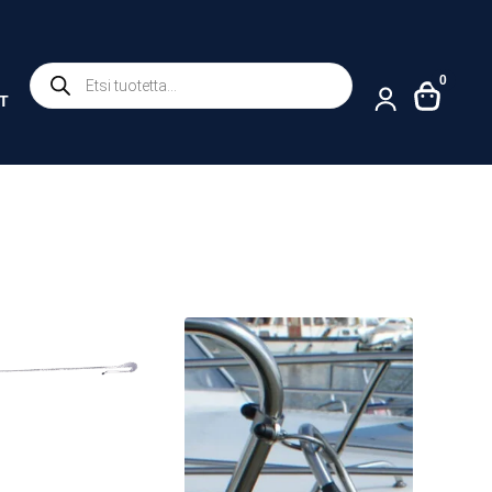
Products
0
search
T