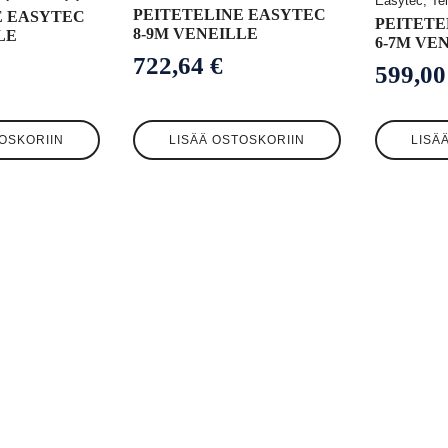
Easytec, Tela
PEITETELINE EASYTEC
E EASYTEC
PEITETE
8-9M VENEILLE
LE
6-7M VE
722,64
€
599,0
OSKORIIN
LISÄÄ OSTOSKORIIN
LISÄ