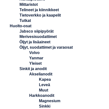
Mittaristot
Telineet ja kiinnikkeet
Tietoverkko ja kaapelit
Tutkat
Huolto-osat
Jabsco siipipyörät
Merivesisuodattimet
Öljyt ja lisäaineet
Öljyt, suodattimet ja varaosat
Volvo
Yanmar
Yleiset
Sinkit ja anodit
Akselianodit
Kapea
Leveä
Muut
Harkkoanodit
Magnesium
Sinkki