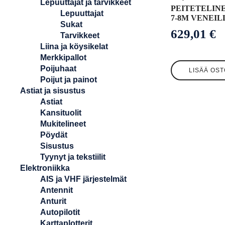
Lepuuttajat ja tarvikkeet
PEITETELIN
Lepuuttajat
7-8M VENEIL
Sukat
629,01
€
Tarvikkeet
Liina ja köysikelat
Merkkipallot
Poijuhaat
LISÄÄ OST
Poijut ja painot
Astiat ja sisustus
Astiat
Kansituolit
Mukitelineet
Pöydät
Sisustus
Tyynyt ja tekstiilit
Elektroniikka
AIS ja VHF järjestelmät
Antennit
Anturit
Autopilotit
Karttaplotterit