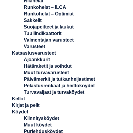
Rikihelat
Runkohelat – ILCA
Runkohelat – Optimist
Sakkelit
Suojapeitteet ja laukut
Tuuliindikaattorit
Valmentajan varusteet
Varusteet
Katsastusvarusteet
Ajoankkurit
Hätäraketit ja soihdut
Muut turvavarusteet
Päivämerkit ja tutkanheijastimet
Pelastusrenkaat ja heittoköydet
Turvavaljaat ja turvaköydet
Kellot
Kirjat ja pelit
Köydet
Kiinnitysköydet
Muut köydet
Purjehdusköydet