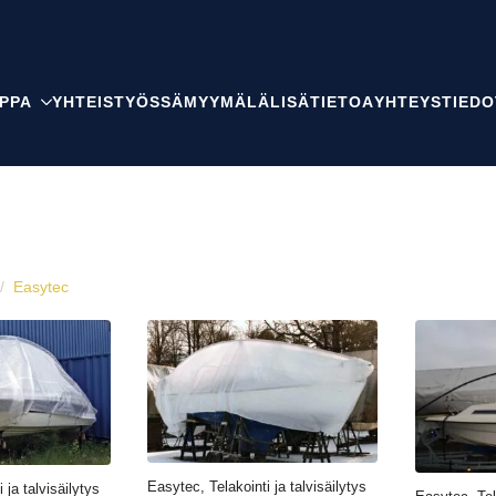
PPA
YHTEISTYÖSSÄ
MYYMÄLÄ
LISÄTIETOA
YHTEYSTIEDO
Easytec
Easytec, Telakointi ja talvisäilytys
 ja talvisäilytys