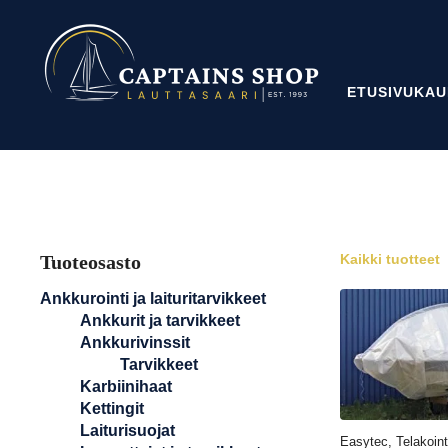
ETUSIVU
KAU
Tuoteosasto
Kaikki tuotteet
Ankkurointi ja laituritarvikkeet
Ankkurit ja tarvikkeet
Ankkurivinssit
Tarvikkeet
Karbiinihaat
Kettingit
Laiturisuojat
Easytec, Telakointi