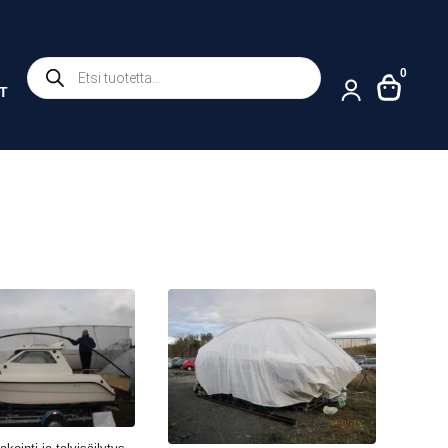
Products
0
search
T