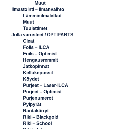
Muut
Ilmastointi – Ilmanvaihto
Lämminilmaletkut
Muut
Tuulettimet
Jolla varusteet / OPTIPARTS
Cleat
Foils – ILCA
Foils – Optimist
Hengausremmit
Jatkopinnat
Kellukepussit
Köydet
Purjeet – Laser-ILCA
Purjeet – Optimist
Purjenumerot
Pylpyrät
Rantakärryt
Riki – Blackgold
Riki – School