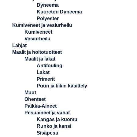
Dyneema
Kuoreton Dyneema
Polyester
Kumiveneet ja vesiurheilu
Kumiveneet
Vesiurheilu
Lahjat
Maalit ja hoitotuotteet
Maalit ja lakat
Antifouling
Lakat
Primerit
Puun ja tiikin käsittely
Muut
Ohenteet
Paikka-Aineet
Pesuaineet ja vahat
Kangas ja kuomu
Runko ja kansi
Sisäpesu