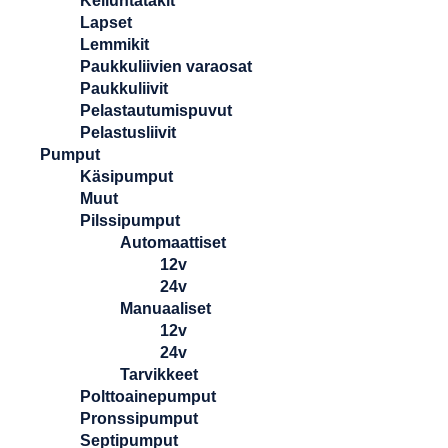
Kelluntatakit
Lapset
Lemmikit
Paukkuliivien varaosat
Paukkuliivit
Pelastautumispuvut
Pelastusliivit
Pumput
Käsipumput
Muut
Pilssipumput
Automaattiset
12v
24v
Manuaaliset
12v
24v
Tarvikkeet
Polttoainepumput
Pronssipumput
Septipumput