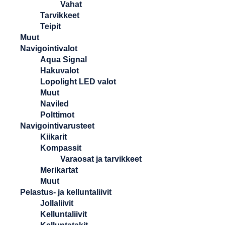
Vahat
Tarvikkeet
Teipit
Muut
Navigointivalot
Aqua Signal
Hakuvalot
Lopolight LED valot
Muut
Naviled
Polttimot
Navigointivarusteet
Kiikarit
Kompassit
Varaosat ja tarvikkeet
Merikartat
Muut
Pelastus- ja kelluntaliivit
Jollaliivit
Kelluntaliivit