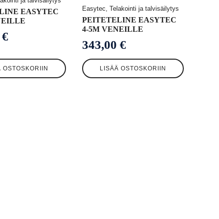
kointi ja talvisäilytys
Easytec, Telakointi ja talvisäilytys
LINE EASYTEC
PEITETELINE EASYTEC
NEILLE
4-5M VENEILLE
0
€
343,00
€
Ä OSTOSKORIIN
LISÄÄ OSTOSKORIIN