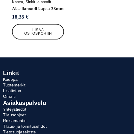
Kapea, Sinkit ja anodit
Akselianoodi kapea 38mm
18,35
€
LISÄÄ
OSTOSKORIIN
Linkit
Kauppa
Tuotemerkit
Lisätietoa
Oma tili
Asiakaspalvelu
Yhteystiedot
Tilausohjeet
Reklamaatio
Tilaus- ja toimitusehdot
Tietosuojaseloste