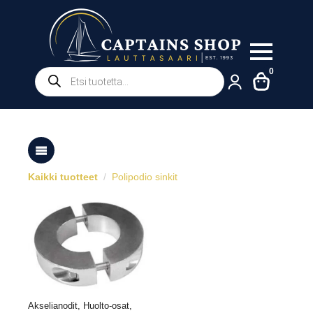
Products
0
search
Kaikki tuotteet
Polipodio sinkit
Akselianodit, Huolto-osat,