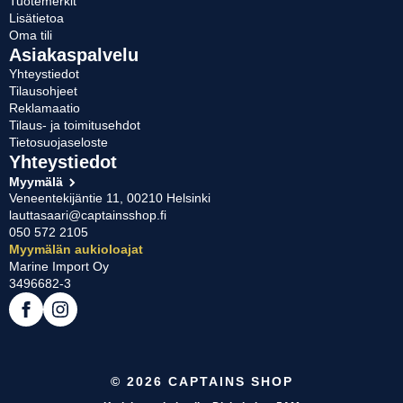
Tuotemerkit
Lisätietoa
Oma tili
Asiakaspalvelu
Yhteystiedot
Tilausohjeet
Reklamaatio
Tilaus- ja toimitusehdot
Tietosuojaseloste
Yhteystiedot
Myymälä
Veneentekijäntie 11, 00210 Helsinki
lauttasaari@captainsshop.fi
050 572 2105
Myymälän aukioloajat
Marine Import Oy
3496682-3
© 2026 CAPTAINS SHOP