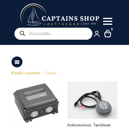
Products
0
search
Kaikki tuotteet
Quick
Ankkurivinssit, Tarvikkeet