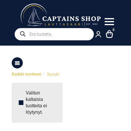
Products
0
search
Kaikki tuotteet
Suzuki
Valitun
kaltaisia
tuotteita ei
löytynyt.