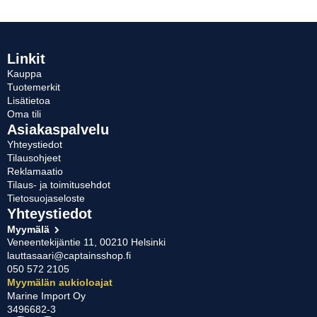
Linkit
Kauppa
Tuotemerkit
Lisätietoa
Oma tili
Asiakaspalvelu
Yhteystiedot
Tilausohjeet
Reklamaatio
Tilaus- ja toimitusehdot
Tietosuojaseloste
Yhteystiedot
Myymälä
Veneentekijäntie 11, 00210 Helsinki
lauttasaari@captainsshop.fi
050 572 2105
Myymälän aukioloajat
Marine Import Oy
3496682-3