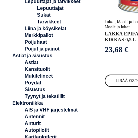
Lepuuttajat ja tarvikkeet
Lepuuttajat
Sukat
Tarvikkeet
Lakat, Maalit ja ho
Maalit ja lakat
Liina ja köysikelat
LAKKA EPIF
Merkkipallot
KIRKAS 0,5 L
Poijuhaat
23,68
€
Poijut ja painot
Astiat ja sisustus
Astiat
Kansituolit
Mukitelineet
LISÄÄ OST
Pöydät
Sisustus
Tyynyt ja tekstiilit
Elektroniikka
AIS ja VHF järjestelmät
Antennit
Anturit
Autopilotit
Karttaplotterit