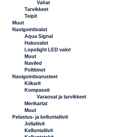
Vahat
Tarvikkeet
Teipit
Muut
Navigointivalot
Aqua Signal
Hakuvalot
Lopolight LED valot
Muut
Naviled
Polttimot
Navigointivarusteet
Kiikarit
Kompassit
Varaosat ja tarvikkeet
Merikartat
Muut
Pelastus- ja kelluntaliivit
Jollaliivit
Kelluntaliivit