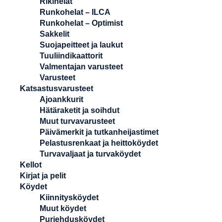
Rikihelat
Runkohelat – ILCA
Runkohelat – Optimist
Sakkelit
Suojapeitteet ja laukut
Tuuliindikaattorit
Valmentajan varusteet
Varusteet
Katsastusvarusteet
Ajoankkurit
Hätäraketit ja soihdut
Muut turvavarusteet
Päivämerkit ja tutkanheijastimet
Pelastusrenkaat ja heittoköydet
Turvavaljaat ja turvaköydet
Kellot
Kirjat ja pelit
Köydet
Kiinnitysköydet
Muut köydet
Purjehdusköydet