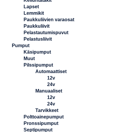
Kelluntatakit
Lapset
Lemmikit
Paukkuliivien varaosat
Paukkuliivit
Pelastautumispuvut
Pelastusliivit
Pumput
Käsipumput
Muut
Pilssipumput
Automaattiset
12v
24v
Manuaaliset
12v
24v
Tarvikkeet
Polttoainepumput
Pronssipumput
Septipumput