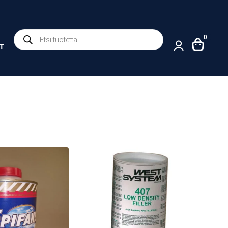
Products
0
search
T