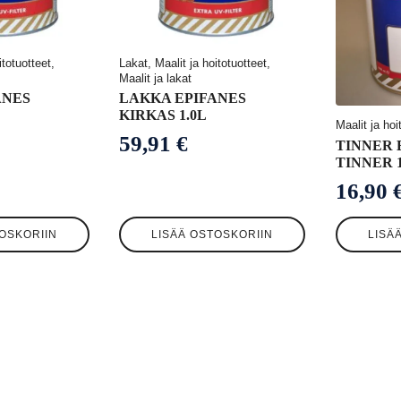
itotuotteet,
Lakat, Maalit ja hoitotuotteet,
Maalit ja lakat
ANES
LAKKA EPIFANES
KIRKAS 1.0L
Maalit ja ho
59,91
€
TINNER 
TINNER 1
16,90
OSKORIIN
LISÄÄ OSTOSKORIIN
LISÄ