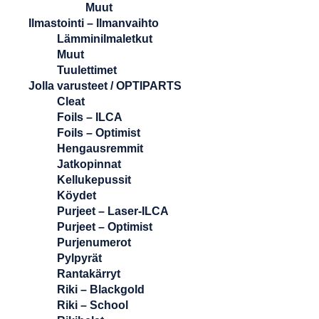
Muut
Ilmastointi – Ilmanvaihto
Lämminilmaletkut
Muut
Tuulettimet
Jolla varusteet / OPTIPARTS
Cleat
Foils – ILCA
Foils – Optimist
Hengausremmit
Jatkopinnat
Kellukepussit
Köydet
Purjeet – Laser-ILCA
Purjeet – Optimist
Purjenumerot
Pylpyrät
Rantakärryt
Riki – Blackgold
Riki – School