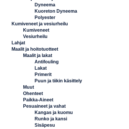
Dyneema
Kuoreton Dyneema
Polyester
Kumiveneet ja vesiurheilu
Kumiveneet
Vesiurheilu
Lahjat
Maalit ja hoitotuotteet
Maalit ja lakat
Antifouling
Lakat
Primerit
Puun ja tiikin käsittely
Muut
Ohenteet
Paikka-Aineet
Pesuaineet ja vahat
Kangas ja kuomu
Runko ja kansi
Sisäpesu