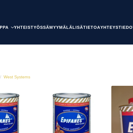
PPA
YHTEISTYÖSSÄ
MYYMÄLÄ
LISÄTIETOA
YHTEYSTIEDO
West Systems