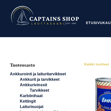
ETUSIVU
KAU
Tuoteosasto
Kaikki tuotteet
Ankkurointi ja laituritarvikkeet
Ankkurit ja tarvikkeet
Ankkurivinssit
Tarvikkeet
Karbiinihaat
Kettingit
Laiturisuojat