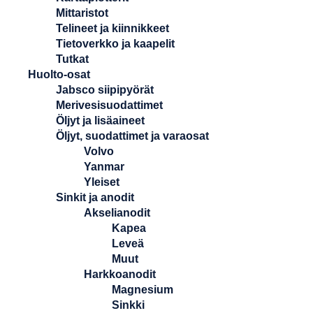
Mittaristot
Telineet ja kiinnikkeet
Tietoverkko ja kaapelit
Tutkat
Huolto-osat
Jabsco siipipyörät
Merivesisuodattimet
Öljyt ja lisäaineet
Öljyt, suodattimet ja varaosat
Volvo
Yanmar
Yleiset
Sinkit ja anodit
Akselianodit
Kapea
Leveä
Muut
Harkkoanodit
Magnesium
Sinkki