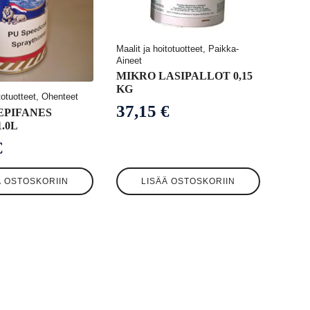
Maalit ja hoitotuotteet, Paikka-
Aineet
MIKRO LASIPALLOT 0,15
KG
itotuotteet, Ohenteet
37,15
€
EPIFANES
.0L
€
Ä OSTOSKORIIN
LISÄÄ OSTOSKORIIN